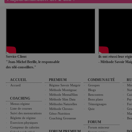
Service Client
ils ont réussi leur rég
"Jean-Michel Berille, le responsable
- Méthode Savoir Maig
des télé-conseillers."
ACCUEIL
PREMIUM
COMMUNAUTÉ
RU
Accueil
Régime Savoir Maigrir
Groupes
Min
Méthode Montignac
Blogs
Nut
Méthode MentalSlim
Rencontres
Cui
COACHING
Méthode Slim Data
Bons plans
Psy
Menus régime
Méthodes Naturelles
Témoignages
For
Liste de courses
Méthode Chrono-
Quiz
Gro
Suivi des mensurations
Géno-Nutrition
Ma
Réglette de régime
Coaching Grossesse
Bea
FORUM
Exercices physiques
Compteur de calories
Forum minceur
FORUM PREMIUM
DO