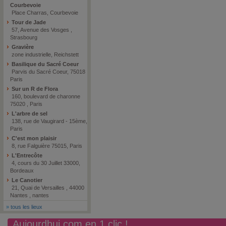
Courbevoie
Place Charras, Courbevoie
Tour de Jade
57, Avenue des Vosges ,
Strasbourg
Gravière
zone industrielle, Reichstett
Basilique du Sacré Coeur
Parvis du Sacré Coeur, 75018
Paris
Sur un R de Flora
160, boulevard de charonne
75020 , Paris
L'arbre de sel
138, rue de Vaugirard - 15ème,
Paris
C'est mon plaisir
8, rue Falguière 75015, Paris
L'Entrecôte
4, cours du 30 Juillet 33000,
Bordeaux
Le Canotier
21, Quai de Versailles , 44000
Nantes , nantes
»
tous les lieux
Aujourdhui.com en 1 clic !