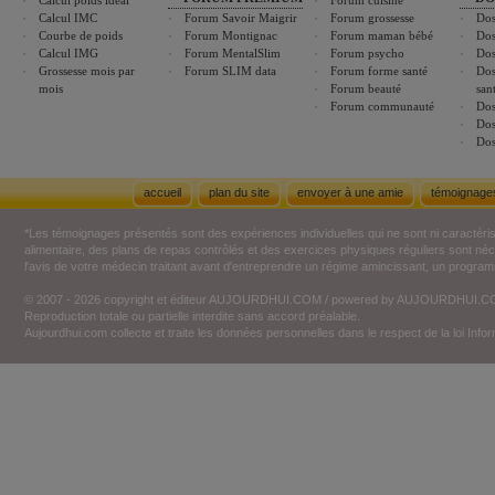
Calcul poids idéal
Forum cuisine
Calcul IMC
Forum Savoir Maigrir
Forum grossesse
Dos
Courbe de poids
Forum Montignac
Forum maman bébé
Dos
Calcul IMG
Forum MentalSlim
Forum psycho
Dos
Grossesse mois par
Forum SLIM data
Forum forme santé
Dos
mois
Forum beauté
san
Forum communauté
Dos
Dos
Dos
accueil
plan du site
envoyer à une amie
témoignage
*Les témoignages présentés sont des expériences individuelles qui ne sont ni caractéri
alimentaire, des plans de repas contrôlés et des exercices physiques réguliers sont n
l'avis de votre médecin traitant avant d'entreprendre un régime amincissant, un programm
© 2007 - 2026 copyright et éditeur AUJOURDHUI.COM / powered by AUJOURDHUI.
Reproduction totale ou partielle interdite sans accord préalable.
Aujourdhui.com collecte et traite les données personnelles dans le respect de la loi Inf