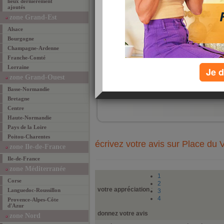
lieux dernièrement
magn
ajoutés
est a
toute
zone Grand-Est
March
penda
Alsace
gast
Bourgogne
Champagne-Ardenne
Franche-Comté
Lorraine
Je d
zone Grand-Ouest
ajouté 
Basse-Normandie
ajouter un lieu fav
Bretagne
Centre
Haute-Normandie
Pays de la Loire
Poitou-Charentes
écrivez votre avis sur Place du
zone Ile-de-France
Ile-de-France
zone Méditerranée
1
Corse
2
votre appréciation
:
Languedoc-Roussillon
3
4
Provence-Alpes-Côte
d'Azur
donnez votre avis
zone Nord