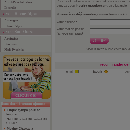
L’accès et l’utilisation du forum sont réservés aux
Nord-Pas-de-Calais
pouvez vous
inscrire gratuitement
en cliquant ici
.
Picardie
zone Rhône-Alpes
Si vous êtes déjà membre, connectez-vous ici :
Auvergne
votre pseudo :
Rhône-Alpes
votre mot de passe
zone Sud-Ouest
(envoyé par email)
Aquitaine
Limousin
Si vous avez oublié votre mot 
Midi-Pyrénées
recommander cett
email
favoris
par
lieux dernièrement ajoutés
Crique sympa pour se
baigner
Haut de Cavalaire, Cavalaire
sur Mer
Piscine Charras à