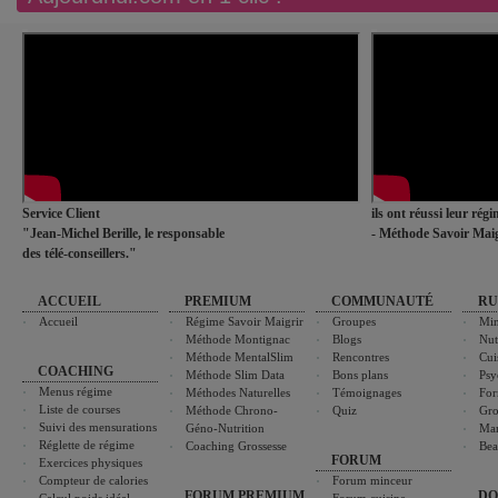
Service Client
ils ont réussi leur rég
"Jean-Michel Berille, le responsable
- Méthode Savoir Maig
des télé-conseillers."
ACCUEIL
PREMIUM
COMMUNAUTÉ
RU
Accueil
Régime Savoir Maigrir
Groupes
Min
Méthode Montignac
Blogs
Nut
Méthode MentalSlim
Rencontres
Cui
COACHING
Méthode Slim Data
Bons plans
Psy
Menus régime
Méthodes Naturelles
Témoignages
For
Liste de courses
Méthode Chrono-
Quiz
Gro
Suivi des mensurations
Géno-Nutrition
Ma
Réglette de régime
Coaching Grossesse
Bea
FORUM
Exercices physiques
Compteur de calories
Forum minceur
FORUM PREMIUM
DO