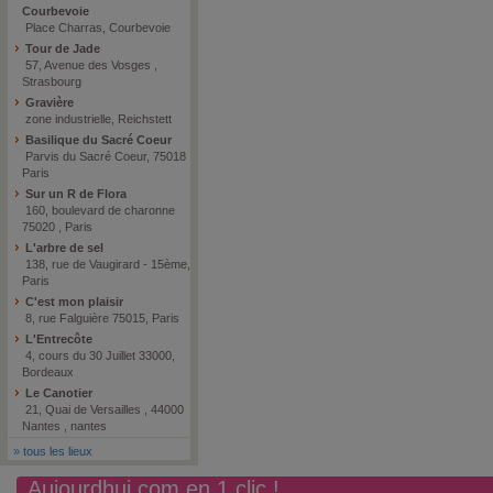
Courbevoie
Place Charras, Courbevoie
Tour de Jade
57, Avenue des Vosges ,
Strasbourg
Gravière
zone industrielle, Reichstett
Basilique du Sacré Coeur
Parvis du Sacré Coeur, 75018
Paris
Sur un R de Flora
160, boulevard de charonne
75020 , Paris
L'arbre de sel
138, rue de Vaugirard - 15ème,
Paris
C'est mon plaisir
8, rue Falguière 75015, Paris
L'Entrecôte
4, cours du 30 Juillet 33000,
Bordeaux
Le Canotier
21, Quai de Versailles , 44000
Nantes , nantes
»
tous les lieux
Aujourdhui.com en 1 clic !