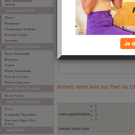
lieux dernièrement
la fol
ajoutés
une t
labyr
zone Grand-Est
pont 
d'amo
Alsace
colon
Bourgogne
Champagne-Ardenne
Franche-Comté
Lorraine
Je d
zone Grand-Ouest
ajouté 
Basse-Normandie
ajouter un lieu fav
Bretagne
Centre
Haute-Normandie
Pays de la Loire
Poitou-Charentes
écrivez votre avis sur Parc du 
zone Ile-de-France
Ile-de-France
zone Méditerranée
1
Corse
2
votre appréciation
:
Languedoc-Roussillon
3
4
Provence-Alpes-Côte
d'Azur
donnez votre avis
zone Nord