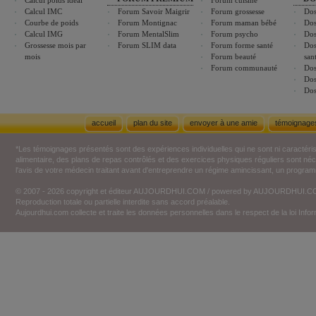
Calcul poids idéal
Forum cuisine
Calcul IMC
Forum Savoir Maigrir
Forum grossesse
Dos
Courbe de poids
Forum Montignac
Forum maman bébé
Dos
Calcul IMG
Forum MentalSlim
Forum psycho
Dos
Grossesse mois par
Forum SLIM data
Forum forme santé
Dos
mois
Forum beauté
san
Forum communauté
Dos
Dos
Dos
accueil
plan du site
envoyer à une amie
témoignage
*Les témoignages présentés sont des expériences individuelles qui ne sont ni caractéri
alimentaire, des plans de repas contrôlés et des exercices physiques réguliers sont n
l'avis de votre médecin traitant avant d'entreprendre un régime amincissant, un programm
© 2007 - 2026 copyright et éditeur AUJOURDHUI.COM / powered by AUJOURDHUI.
Reproduction totale ou partielle interdite sans accord préalable.
Aujourdhui.com collecte et traite les données personnelles dans le respect de la loi Inf