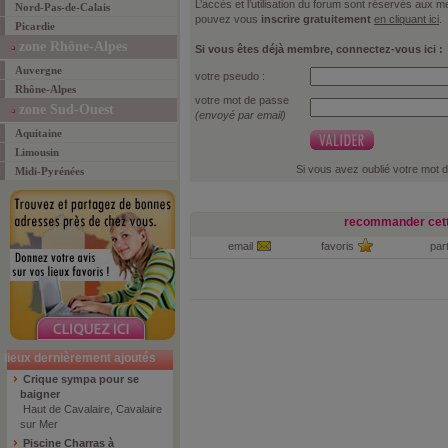
L’accès et l’utilisation du forum sont réservés aux
Nord-Pas-de-Calais
pouvez vous
inscrire gratuitement
en cliquant ici
.
Picardie
zone Rhône-Alpes
Si vous êtes déjà membre, connectez-vous ici :
Auvergne
votre pseudo :
Rhône-Alpes
votre mot de passe
zone Sud-Ouest
(envoyé par email)
Aquitaine
Limousin
Si vous avez oublié votre mot 
Midi-Pyrénées
recommander cett
email
favoris
par
lieux dernièrement ajoutés
Crique sympa pour se
baigner
Haut de Cavalaire, Cavalaire
sur Mer
Piscine Charras à