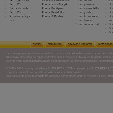
Calcul poids idéal
Forum cuisine
Calcul IMC
Forum Savoir Maigrir
Forum grossesse
Dos
Courbe de poids
Forum Montignac
Forum maman bébé
Dos
Calcul IMG
Forum MentalSlim
Forum psycho
Dos
Grossesse mois par
Forum SLIM data
Forum forme santé
Dos
mois
Forum beauté
san
Forum communauté
Dos
Dos
Dos
accueil
plan du site
envoyer à une amie
témoignage
*Les témoignages présentés sont des expériences individuelles qui ne sont ni caractéri
alimentaire, des plans de repas contrôlés et des exercices physiques réguliers sont n
l'avis de votre médecin traitant avant d'entreprendre un régime amincissant, un programm
© 2007 - 2026 copyright et éditeur AUJOURDHUI.COM / powered by AUJOURDHUI.
Reproduction totale ou partielle interdite sans accord préalable.
Aujourdhui.com collecte et traite les données personnelles dans le respect de la loi Inf