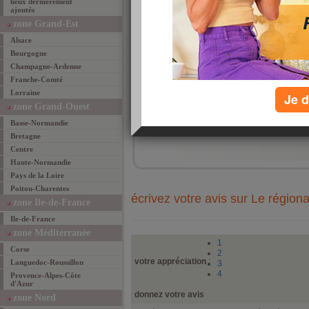
lieux dernièrement
ajoutés
zone Grand-Est
Alsace
Bourgogne
Champagne-Ardenne
Franche-Comté
Lorraine
Je d
zone Grand-Ouest
ajouté 
Basse-Normandie
ajouter un lieu fav
Bretagne
Centre
Haute-Normandie
Pays de la Loire
Poitou-Charentes
écrivez votre avis sur Le régiona
zone Ile-de-France
Ile-de-France
zone Méditerranée
1
Corse
2
votre appréciation
:
Languedoc-Roussillon
3
4
Provence-Alpes-Côte
d'Azur
donnez votre avis
zone Nord