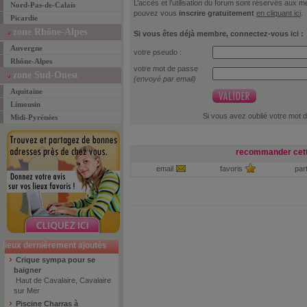
L’accès et l’utilisation du forum sont réservés aux
Nord-Pas-de-Calais
pouvez vous
inscrire gratuitement
en cliquant ici
.
Picardie
zone Rhône-Alpes
Si vous êtes déjà membre, connectez-vous ici :
Auvergne
votre pseudo :
Rhône-Alpes
votre mot de passe
zone Sud-Ouest
(envoyé par email)
Aquitaine
Limousin
Si vous avez oublié votre mot 
Midi-Pyrénées
recommander cett
email
favoris
par
lieux dernièrement ajoutés
Crique sympa pour se
baigner
Haut de Cavalaire, Cavalaire
sur Mer
Piscine Charras à