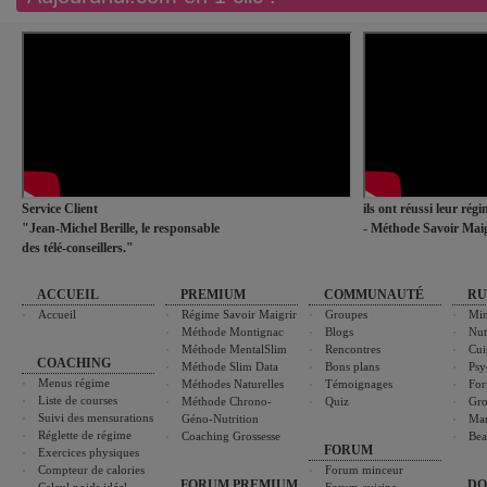
Service Client
ils ont réussi leur rég
"Jean-Michel Berille, le responsable
- Méthode Savoir Maig
des télé-conseillers."
ACCUEIL
PREMIUM
COMMUNAUTÉ
RU
Accueil
Régime Savoir Maigrir
Groupes
Min
Méthode Montignac
Blogs
Nut
Méthode MentalSlim
Rencontres
Cui
COACHING
Méthode Slim Data
Bons plans
Psy
Menus régime
Méthodes Naturelles
Témoignages
For
Liste de courses
Méthode Chrono-
Quiz
Gro
Suivi des mensurations
Géno-Nutrition
Ma
Réglette de régime
Coaching Grossesse
Bea
FORUM
Exercices physiques
Compteur de calories
Forum minceur
FORUM PREMIUM
DO