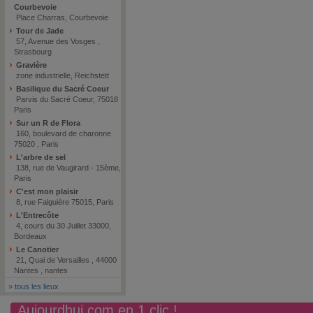
Courbevoie
Place Charras, Courbevoie
Tour de Jade
57, Avenue des Vosges ,
Strasbourg
Gravière
zone industrielle, Reichstett
Basilique du Sacré Coeur
Parvis du Sacré Coeur, 75018
Paris
Sur un R de Flora
160, boulevard de charonne
75020 , Paris
L'arbre de sel
138, rue de Vaugirard - 15ème,
Paris
C'est mon plaisir
8, rue Falguière 75015, Paris
L'Entrecôte
4, cours du 30 Juillet 33000,
Bordeaux
Le Canotier
21, Quai de Versailles , 44000
Nantes , nantes
»
tous les lieux
Aujourdhui.com en 1 clic !