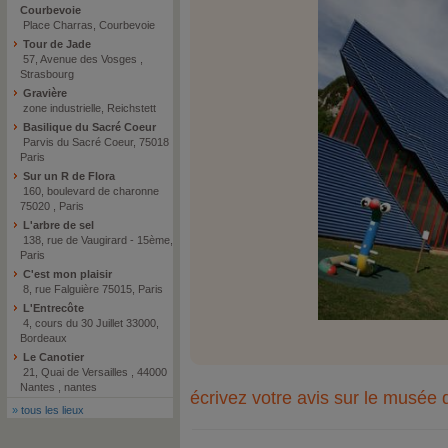
Courbevoie
Place Charras, Courbevoie
Tour de Jade
57, Avenue des Vosges ,
Strasbourg
Gravière
zone industrielle, Reichstett
Basilique du Sacré Coeur
Parvis du Sacré Coeur, 75018
Paris
Sur un R de Flora
160, boulevard de charonne
75020 , Paris
L'arbre de sel
138, rue de Vaugirard - 15ème,
Paris
C'est mon plaisir
8, rue Falguière 75015, Paris
L'Entrecôte
4, cours du 30 Juillet 33000,
Bordeaux
Le Canotier
21, Quai de Versailles , 44000
Nantes , nantes
écrivez votre avis sur le musée 
»
tous les lieux