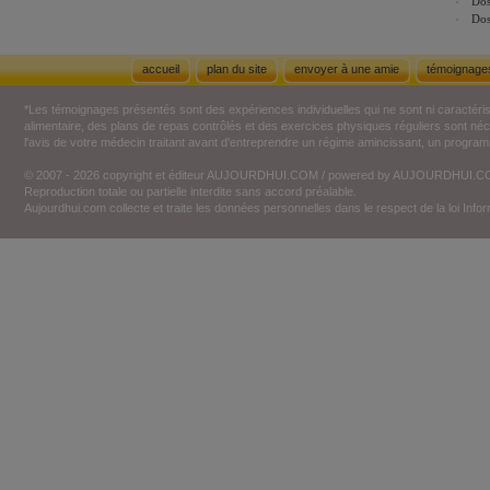
Dos
Dos
accueil
plan du site
envoyer à une amie
témoignage
*Les témoignages présentés sont des expériences individuelles qui ne sont ni caractéri
alimentaire, des plans de repas contrôlés et des exercices physiques réguliers sont n
l'avis de votre médecin traitant avant d'entreprendre un régime amincissant, un programm
© 2007 - 2026 copyright et éditeur AUJOURDHUI.COM / powered by AUJOURDHUI.
Reproduction totale ou partielle interdite sans accord préalable.
Aujourdhui.com collecte et traite les données personnelles dans le respect de la loi Inf