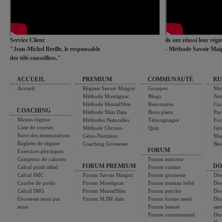
Service Client
ils ont réussi leur rég
"Jean-Michel Berille, le responsable
- Méthode Savoir Maig
des télé-conseillers."
ACCUEIL
PREMIUM
COMMUNAUTÉ
RU
Accueil
Régime Savoir Maigrir
Groupes
Min
Méthode Montignac
Blogs
Nut
Méthode MentalSlim
Rencontres
Cui
COACHING
Méthode Slim Data
Bons plans
Psy
Menus régime
Méthodes Naturelles
Témoignages
For
Liste de courses
Méthode Chrono-
Quiz
Gro
Suivi des mensurations
Géno-Nutrition
Ma
Réglette de régime
Coaching Grossesse
Bea
FORUM
Exercices physiques
Compteur de calories
Forum minceur
FORUM PREMIUM
DO
Calcul poids idéal
Forum cuisine
Calcul IMC
Forum Savoir Maigrir
Forum grossesse
Dos
Courbe de poids
Forum Montignac
Forum maman bébé
Dos
Calcul IMG
Forum MentalSlim
Forum psycho
Dos
Grossesse mois par
Forum SLIM data
Forum forme santé
Dos
mois
Forum beauté
san
Forum communauté
Dos