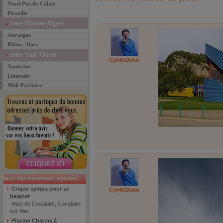
Nord-Pas-de-Calais
Picardie
zone Rhône-Alpes
Auvergne
Rhône-Alpes
zone Sud-Ouest
CyrilleDabo
Aquitaine
Limousin
Midi-Pyrénées
lieux dernièrement ajoutés
Crique sympa pour se
CyrilleDabo
baigner
Haut de Cavalaire, Cavalaire
sur Mer
Piscine Charras à