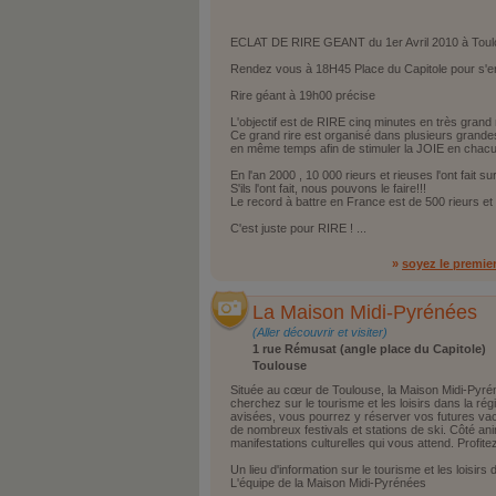
ECLAT DE RIRE GEANT du 1er Avril 2010 à Toul
Rendez vous à 18H45 Place du Capitole pour s'en
Rire géant à 19h00 précise
L'objectif est de RIRE cinq minutes en très grand n
Ce grand rire est organisé dans plusieurs grande
en même temps afin de stimuler la JOIE en chac
En l'an 2000 , 10 000 rieurs et rieuses l'ont fait 
S'ils l'ont fait, nous pouvons le faire!!!
Le record à battre en France est de 500 rieurs et
C'est juste pour RIRE ! ...
»
soyez le premie
La Maison Midi-Pyrénées
(Aller découvrir et visiter)
1 rue Rémusat (angle place du Capitole)
Toulouse
Située au cœur de Toulouse, la Maison Midi-Pyrén
cherchez sur le tourisme et les loisirs dans la rég
avisées, vous pourrez y réserver vos futures va
de nombreux festivals et stations de ski. Côté ani
manifestations culturelles qui vous attend. Profite
Un lieu d'information sur le tourisme et les loisirs 
L'équipe de la Maison Midi-Pyrénées