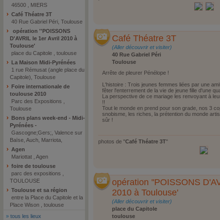
46500 , MIERS
Café Théatre 3T
40 Rue Gabriel Péri, Toulouse
opération ''POISSONS
Café Théatre 3T
D'AVRIL le 1er Avril 2010 à
Toulouse'
(Aller découvrir et visiter)
place du Capitole , toulouse
40 Rue Gabriel Péri
Toulouse
La Maison Midi-Pyrénées
1 rue Rémusat (angle place du
Arrête de pleurer Pénélope !
Capitole), Toulouse
L'histoire : Trois jeunes femmes liées par une amiti
Foire internationale de
fêter l'enterrement de la vie de jeune fille d'une q
toulouse 2010
La perspective de ce mariage les renvoyant à le
Parc des Expositions ,
!!
Tout le monde en prend pour son grade, nos 3 copi
Toulouse
snobisme, les riches, la prétention du monde arti
Bons plans week-end - Midi-
sûr !
Pyrénées -
Gascogne;Gers;, Valence sur
Baïse, Auch, Marriota,
photos de "
Café Théatre 3T
"
Agen
Mariottat , Agen
foire de toulouse
parc des expositions ,
opération ''POISSONS D'AVR
TOULOUSE
Toulouse et sa région
2010 à Toulouse'
entre la Place du Capitole et la
(Aller découvrir et visiter)
Place Wison , toulouse
place du Capitole
»
tous les lieux
toulouse