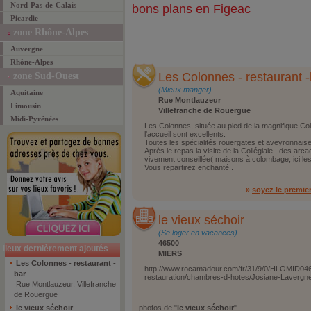
Nord-Pas-de-Calais
bons plans en Figeac
Picardie
zone Rhône-Alpes
Auvergne
Rhône-Alpes
Les Colonnes - restaurant -
zone Sud-Ouest
(Mieux manger)
Aquitaine
Rue Montlauzeur
Limousin
Villefranche de Rouergue
Midi-Pyrénées
Les Colonnes, située au pied de la magnifique Co
l'accueil sont excellents.
Toutes les spécialités rouergates et aveyronnaises
Après le repas la visite de la Collégiale , des arc
vivement conseillée( maisons à colombage, ici les 
Vous repartirez enchanté .
»
soyez le premie
le vieux séchoir
(Se loger en vacances)
46500
lieux dernièrement ajoutés
MIERS
Les Colonnes - restaurant -
http://www.rocamadour.com/fr/31/9/0/HLOMID046
bar
restauration/chambres-d-hotes/Josiane-Lavergn
Rue Montlauzeur, Villefranche
de Rouergue
le vieux séchoir
photos de "
le vieux séchoir
"