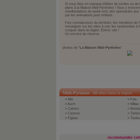
Si vous êtes en manque d'idées de sorties ou de 
plans à la Maison Midi-Pyrénées ! Vous y trouve
manifestations du week-end, des spectacles aux
par les animations pour enfants.
Fins connaisseurs du territoire, les membres de 
renseigner sur les sites à voir, les randonnées à
croquer dans la région. Entrez vite !
Un service de réserva
photos de "
La Maison Midi-Pyrénées
"
Midi-Pyrénées
:
10
villes dans la région
» Albi
» Foix
» Auch
» Millau
» Cahors
» Monta
» Castres
» Tarbe
» Figeac
» Toulo
recommander cett