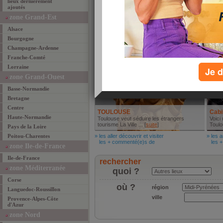
lieux dernièrement
ajoutés
Bessières animation Pascale
le v
'une des manifestations les plus
zone Grand-Est
spectaculaires sur ... [
suite
]
... [
su
Alsace
» les mieux manger
» les 
les + commenté(e)s de
les +
Bourgogne
Aller découvrir et visiter
Autr
Champagne-Ardenne
Franche-Comté
Lorraine
Je d
zone Grand-Ouest
Basse-Normandie
Bretagne
Centre
TOULOUSE
Cabi
Haute-Normandie
Toulouse veut séduire les étrangers
Voici
tourisme La Ville ... [
suite
]
Toulou
Pays de la Loire
Poitou-Charentes
» les aller découvrir et visiter
» les a
les + commenté(e)s de
les +
zone Ile-de-France
Ile-de-France
rechercher
zone Méditerranée
quoi ?
Corse
où ?
région
Languedoc-Roussillon
ville
Provence-Alpes-Côte
d'Azur
zone Nord