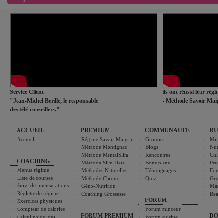
Service Client
ils ont réussi leur rég
"Jean-Michel Berille, le responsable
- Méthode Savoir Maig
des télé-conseillers."
ACCUEIL
PREMIUM
COMMUNAUTÉ
RU
Accueil
Régime Savoir Maigrir
Groupes
Min
Méthode Montignac
Blogs
Nut
Méthode MentalSlim
Rencontres
Cui
COACHING
Méthode Slim Data
Bons plans
Psy
Menus régime
Méthodes Naturelles
Témoignages
For
Liste de courses
Méthode Chrono-
Quiz
Gro
Suivi des mensurations
Géno-Nutrition
Ma
Réglette de régime
Coaching Grossesse
Bea
FORUM
Exercices physiques
Compteur de calories
Forum minceur
FORUM PREMIUM
DO
Calcul poids idéal
Forum cuisine