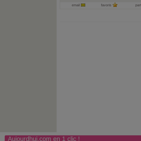
email
favoris
par
Aujourdhui.com en 1 clic !