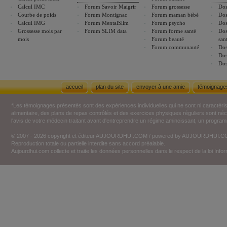
Calcul IMC
Forum Savoir Maigrir
Forum grossesse
Dos
Courbe de poids
Forum Montignac
Forum maman bébé
Dos
Calcul IMG
Forum MentalSlim
Forum psycho
Dos
Grossesse mois par
Forum SLIM data
Forum forme santé
Dos
mois
Forum beauté
san
Forum communauté
Dos
Dos
Dos
accueil
plan du site
envoyer à une amie
témoignage
*Les témoignages présentés sont des expériences individuelles qui ne sont ni caractéri
alimentaire, des plans de repas contrôlés et des exercices physiques réguliers sont n
l'avis de votre médecin traitant avant d'entreprendre un régime amincissant, un programm
© 2007 - 2026 copyright et éditeur AUJOURDHUI.COM / powered by AUJOURDHUI.
Reproduction totale ou partielle interdite sans accord préalable.
Aujourdhui.com collecte et traite les données personnelles dans le respect de la loi Inf