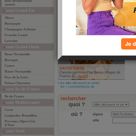
lieux dernièrement
ajoutés
Aux Armes d'estaing
gîte
Aux Armes d'Estaing se trouve sur la
L'Esc
zone Grand-Est
route des pèlerins ... [
suite
]
hamea
Alsace
» les mieux manger
» les 
les + commenté(e)s de
les +
Bourgogne
Aller découvrir et visiter
Champagne-Ardenne
Franche-Comté
Lorraine
Je d
zone Grand-Ouest
Basse-Normandie
Bretagne
Centre
SAUVETERRE
Haute-Normandie
Classée parmi les Plus Beaux Villages de
France, la ... [
suite
]
Pays de la Loire
Poitou-Charentes
» les aller découvrir et visiter
les + commenté(e)s de
zone Ile-de-France
Ile-de-France
rechercher
zone Méditerranée
quoi ?
Corse
où ?
région
Languedoc-Roussillon
ville
Provence-Alpes-Côte
d'Azur
zone Nord