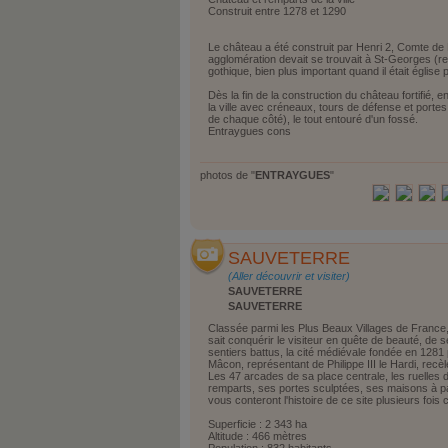
Construit entre 1278 et 1290
Le château a été construit par Henri 2, Comte de
agglomération devait se trouvait à St-Georges (res
gothique, bien plus important quand il était église 
Dès la fin de la construction du château fortifié, 
la ville avec créneaux, tours de défense et portes d
de chaque côté), le tout entouré d'un fossé.
Entraygues cons
photos de "
ENTRAYGUES
"
SAUVETERRE
(Aller découvrir et visiter)
SAUVETERRE
SAUVETERRE
Classée parmi les Plus Beaux Villages de France,
sait conquérir le visiteur en quête de beauté, de s
sentiers battus, la cité médiévale fondée en 1281
Mâcon, représentant de Philippe III le Hardi, recèle
Les 47 arcades de sa place centrale, les ruelles 
remparts, ses portes sculptées, ses maisons à pan
vous conteront l'histoire de ce site plusieurs fois 
Superficie : 2 343 ha
Altitude : 466 mètres