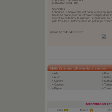
Population : 832 habitants
(estimation 2004 : 811)
Spécialités
Echaudés. « Sauveterre est connue pour sa spécia
l'invasion arabe pour en retrouver l'origine dans 
nourriture en temps de razzias. Le nom vient du pr
pâte très dure, malaxée dans un pétrin qui resse
photos de "
SAUVETERRE
"
Midi-Pyrénées
:
10
villes dans la région
» Albi
» Foix
» Auch
» Millau
» Cahors
» Monta
» Castres
» Tarbe
» Figeac
» Toulo
recommander cett
email
favoris
par