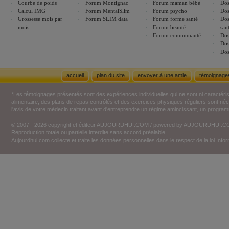
Courbe de poids
Forum Montignac
Forum maman bébé
Dos
Calcul IMG
Forum MentalSlim
Forum psycho
Dos
Grossesse mois par
Forum SLIM data
Forum forme santé
Dos
mois
Forum beauté
san
Forum communauté
Dos
Dos
Dos
accueil
plan du site
envoyer à une amie
témoignage
*Les témoignages présentés sont des expériences individuelles qui ne sont ni caractéri
alimentaire, des plans de repas contrôlés et des exercices physiques réguliers sont n
l'avis de votre médecin traitant avant d'entreprendre un régime amincissant, un programm
© 2007 - 2026 copyright et éditeur AUJOURDHUI.COM / powered by AUJOURDHUI.
Reproduction totale ou partielle interdite sans accord préalable.
Aujourdhui.com collecte et traite les données personnelles dans le respect de la loi Inf