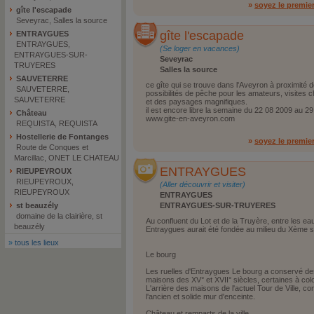
»
soyez le premie
gîte l'escapade
Seveyrac, Salles la source
gîte l'escapade
ENTRAYGUES
ENTRAYGUES,
(Se loger en vacances)
ENTRAYGUES-SUR-
Seveyrac
TRUYERES
Salles la source
SAUVETERRE
ce gîte qui se trouve dans l'Aveyron à proximit
SAUVETERRE,
possibilités de pêche pour les amateurs, visites
SAUVETERRE
et des paysages magnifiques.
il est encore libre la semaine du 22 08 2009 au 29 
Château
www.gite-en-aveyron.com
REQUISTA, REQUISTA
Hostellerie de Fontanges
»
soyez le premie
Route de Conques et
Marcillac, ONET LE CHATEAU
ENTRAYGUES
RIEUPEYROUX
RIEUPEYROUX,
(Aller découvrir et visiter)
RIEUPEYROUX
ENTRAYGUES
st beauzély
ENTRAYGUES-SUR-TRUYERES
domaine de la clairière, st
Au confluent du Lot et de la Truyère, entre les e
beauzély
Entraygues aurait été fondée au milieu du Xème s
»
tous les lieux
Le bourg
Les ruelles d'Entraygues Le bourg a conservé des
maisons des XV° et XVII° siècles, certaines à co
L'arrière des maisons de l'actuel Tour de Ville, co
l'ancien et solide mur d'enceinte.
Château et remparts de la ville