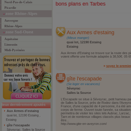
Nord-Pas-de-Calais
bons plans en Tarbes
Picardie
zone Rhône-Alpes
Auvergne
Rhône-Alpes
Aux Armes d'estaing
zone Sud-Ouest
(Mieux manger)
Aquitaine
quai lot, 12190 Estaing
Limousin
Estaing
Midi-Pyrénées
Aux Armes d'Estaing se trouve sur la route des p
voient offerte une formule adaptée à 38,50€. 05 6
»
soyez le premie
gîte l'escapade
(Se loger en vacances)
Séveyrac
Salles la Source
L'Escapade se situe à Séveyrac, petit hameau pai
de Salles la Source, près de Rodez dans l'Aveyro
lieux dernièrement ajoutés
France, d'une capacité de 4 personne, il a été a
corps de ferme. Ouvert toute l'année, sa situatio
Aux Armes d'estaing
permettra de visiter les sites tels Aubrac, Larzac
quai lot, 12190 Estaing ,
Tarn et de nombreux villages classés plus beaux v
Estaing
être...
http://www.gite-en-aveyron.com/
gîte l'escapade
Séveyrac, Salles la Source