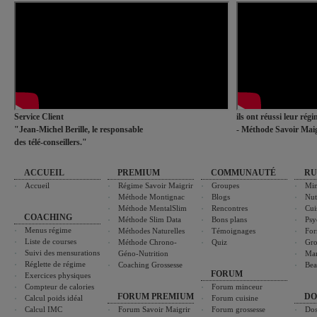
Service Client
ils ont réussi leur rég
"Jean-Michel Berille, le responsable
- Méthode Savoir Maig
des télé-conseillers."
ACCUEIL
PREMIUM
COMMUNAUTÉ
RU
Accueil
Régime Savoir Maigrir
Groupes
Min
Méthode Montignac
Blogs
Nut
Méthode MentalSlim
Rencontres
Cui
COACHING
Méthode Slim Data
Bons plans
Psy
Menus régime
Méthodes Naturelles
Témoignages
For
Liste de courses
Méthode Chrono-
Quiz
Gro
Suivi des mensurations
Géno-Nutrition
Ma
Réglette de régime
Coaching Grossesse
Bea
FORUM
Exercices physiques
Compteur de calories
Forum minceur
FORUM PREMIUM
DO
Calcul poids idéal
Forum cuisine
Calcul IMC
Forum Savoir Maigrir
Forum grossesse
Dos