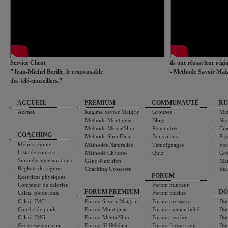
Service Client
ils ont réussi leur rég
"Jean-Michel Berille, le responsable
- Méthode Savoir Maig
des télé-conseillers."
ACCUEIL
PREMIUM
COMMUNAUTÉ
RU
Accueil
Régime Savoir Maigrir
Groupes
Min
Méthode Montignac
Blogs
Nut
Méthode MentalSlim
Rencontres
Cui
COACHING
Méthode Slim Data
Bons plans
Psy
Menus régime
Méthodes Naturelles
Témoignages
For
Liste de courses
Méthode Chrono-
Quiz
Gro
Suivi des mensurations
Géno-Nutrition
Ma
Réglette de régime
Coaching Grossesse
Bea
FORUM
Exercices physiques
Compteur de calories
Forum minceur
FORUM PREMIUM
DO
Calcul poids idéal
Forum cuisine
Calcul IMC
Forum Savoir Maigrir
Forum grossesse
Dos
Courbe de poids
Forum Montignac
Forum maman bébé
Dos
Calcul IMG
Forum MentalSlim
Forum psycho
Dos
Grossesse mois par
Forum SLIM data
Forum forme santé
Dos