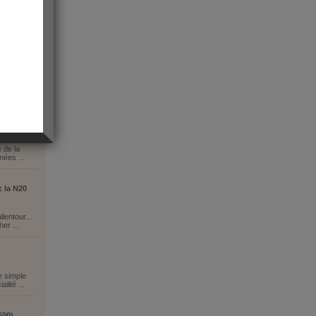
e de la
nées ...
: la N20
lentour...
er ...
e simple
lité ...
500)