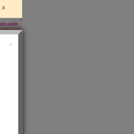
isite guidée
×
uide vidéo
 ?