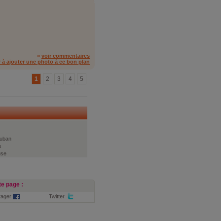
»
voir commentaires
r à ajouter une photo à ce bon plan
1
2
3
4
5
uban
s
use
e page :
tager
Twitter