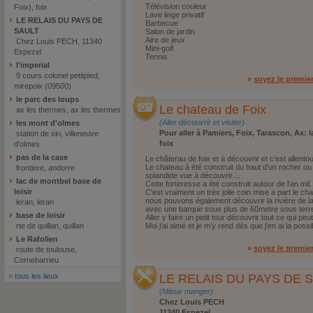
Télévision couleur
Foix), foix
Lave linge privatif
LE RELAIS DU PAYS DE
Barbecue
SAULT
Salon de jardin
Aire de jeux
Chez Louis PECH, 11340
Mini-golf
Espezel
Tennis
l'imperial
9 cours colonel petitpied,
»
soyez le premie
mirepoix (09500)
le parc des loups
Le chateau de Foix
ax les thermes, ax les thermes
(Aller découvrir et visiter)
les mont d'olmes
Pour aller à Pamiers, Foix, Tarascon, Ax: l
station de ski, villeneuve
foix
d'olmes
pas de la case
Le châterau de foix et à découvrir et c'est allentour
Le chateau à été construit du haut d'un rocher ou c
frontiere, andorre
splandide vue à découvrir....
lac de montbel base de
Cette forteresse a été construit autour de l’an mil.
loisir
C'est vraiment un très jolie coin mise a part le chat
nous pouvons également découvrir la rivière de 
leran, leran
avec une barque sous plus de 60metre sous terre
base de loisir
Aller y faire un petit tour découvrir tout ce qui peu
rte de quillan, quillan
Moi j'ai aimé et je m'y rend dès que j'en ai la possibi
Le Rafolien
»
soyez le premie
route de toulouse,
Cornebarrieu
»
tous les lieux
LE RELAIS DU PAYS DE 
(Mieux manger)
Chez Louis PECH
11340 Espezel