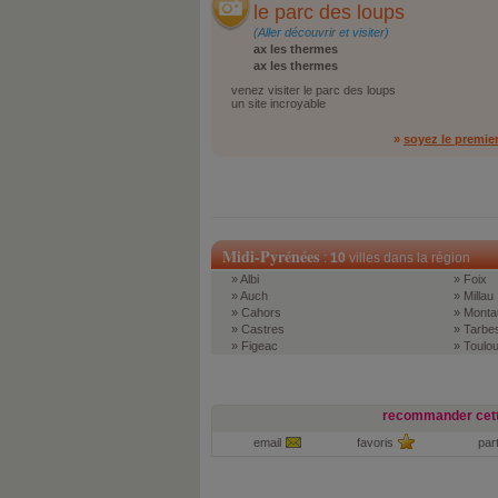
le parc des loups
(Aller découvrir et visiter)
ax les thermes
ax les thermes
venez visiter le parc des loups
un site incroyable
»
soyez le premie
Midi-Pyrénées
:
10
villes dans la région
» Albi
» Foix
» Auch
» Millau
» Cahors
» Monta
» Castres
» Tarbe
» Figeac
» Toulo
recommander cett
email
favoris
par