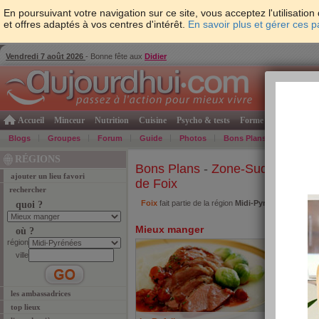
En poursuivant votre navigation sur ce site, vous acceptez l'utilisati
et offres adaptés à vos centres d'intérêt.
En savoir plus et gérer ces 
Vendredi 7 août 2026
- Bonne fête aux
Didier
Accueil
Minceur
Nutrition
Cuisine
Psycho & tests
Forme & santé
Gro
Blogs
Groupes
Forum
Guide
Photos
Bons Plans
Témoign
RÉGIONS
Bons Plans
-
Zone-Sud-Ouest
-
ajouter un lieu favori
de Foix
rechercher
Foix
fait partie de la région
Midi-Pyrénées
. Retrou
quoi ?
Mieux manger
Se l
où ?
région
ville
les ambassadrices
top lieux