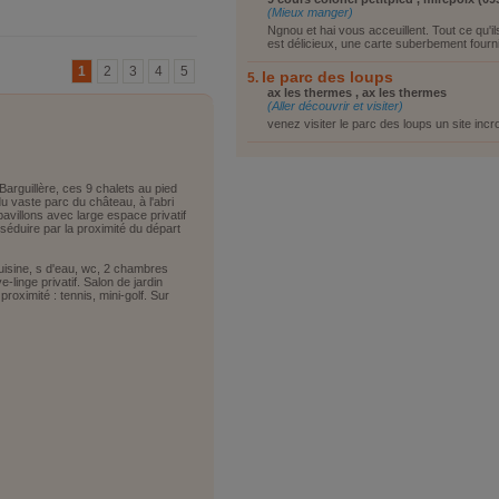
(Mieux manger)
Ngnou et hai vous acceuillent. Tout ce qu'i
est délicieux, une carte suberbement fournie
1
2
3
4
5
le parc des loups
ax les thermes , ax les thermes
(Aller découvrir et visiter)
venez visiter le parc des loups un site incr
 Barguillère, ces 9 chalets au pied
u vaste parc du château, à l'abri
avillons avec large espace privatif
éduire par la proximité du départ
cuisine, s d'eau, wc, 2 chambres
-linge privatif. Salon de jardin
roximité : tennis, mini-golf. Sur