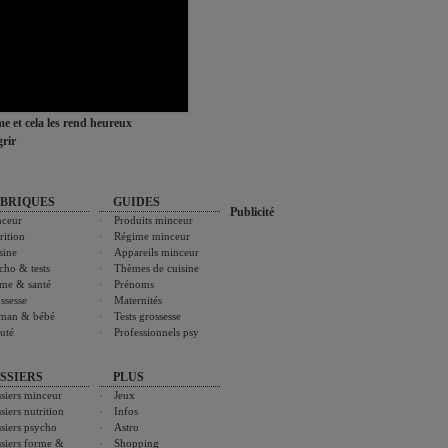
ime et cela les rend heureux
rir
BRIQUES
GUIDES
Publicité
ceur
Produits minceur
rition
Régime minceur
sine
Appareils minceur
cho & tests
Thèmes de cuisine
me & santé
Prénoms
ssesse
Maternités
man & bébé
Tests grossesse
uté
Professionnels psy
SSIERS
PLUS
siers minceur
Jeux
siers nutrition
Infos
siers psycho
Astro
siers forme &
Shopping