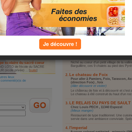
chalets
Vous reposer
 au coeur d'un petit village de la
Vous promener
 de ... [
suite
]
Visiter le coin
se loger en vacances
Faire du shopping
 commenté(e)s de
Autre
es lieux
top lieux
Je découvre !
Les chalets
Mairie , BRASSAC 09
(Se loger en vacances)
Niché au coeur d'un petit village de la vallé
pe scolaire du sacré coeur
Barguillère, ces 9 chalets au pied des Pyré
D LOTO de l'école du SACRE
 (école privée) ... [
suite
]
Le chateau de Foix
utres lieux
Pour aller à Pamiers, Foix, Tarascon, Ax
 commenté(e)s de
(direction Foix) , foix
(Aller découvrir et visiter)
Le châterau de foix et à découvrir et c'est al
Le chateau à été construit du haut d'un roch
LE RELAIS DU PAYS DE SAULT
Chez Louis PECH , 11340 Espezel
(Mieux manger)
Restaurant de type traditionnel. Une cuisin
servie dans une ambiance conviviale. Spécia
l'imperial
9 cours colonel petitpied , mirepoix (09