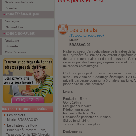
bons plans en Foix
Nord-Pas-de-Calais
Picardie
zone Rhône-Alpes
Auvergne
Rhône-Alpes
Les chalets
zone Sud-Ouest
(Se loger en vacances)
Mairie
Aquitaine
BRASSAC 09
Limousin
Niché au coeur d'un petit village de la vallée de la
Midi-Pyrénées
des Pyrénées à 8 km de Foix offrent la quiétude d
des arbres centenaires et du petit ruisseau. Ces p
séparés par des haies paysagères sauront vous s
de randos en montagne.
Chalet de plain-pied: terrasse, séjour avec coin-
avec 2 lits 2 places. Chauffage électrique. TV. Lave
privatif, barbecue commun à 3 chalets, parking. A p
place : aire de jeux naturelle.
Loisirs
Équitation : 5 km
Golf : 19 km
Mini-golf : sur place
lieux dernièrement ajoutés
Pêche : sur place
Piscine collective : 3 km
Les chalets
Randonnée pédestre : sur place
Mairie, BRASSAC 09
Ski de fond : 24 km
Tennis collectif : sur place
Le chateau de Foix
Pour aller à Pamiers, Foix,
Equipements
Tarascon, Ax: la N20 (direction