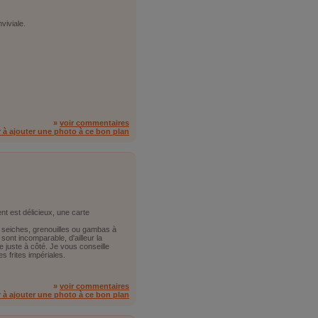
viviale.
»
voir commentaires
r à ajouter une photo à ce bon plan
nt est délicieux, une carte
s seiches, grenouilles ou gambas à
 sont incomparable, d'ailleur la
e juste à côté. Je vous conseille
es frites impériales.
»
voir commentaires
r à ajouter une photo à ce bon plan