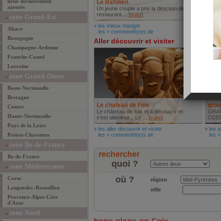
lieux dernièrement
Le Rafolien
Les 
ajoutés
Un jeune couple a pris la direction de ce
Niché
restaurant ... [
suite
]
vallée
zone Grand-Est
» les mieux manger
» les 
Alsace
les + commenté(e)s de
les +
Bourgogne
Aller découvrir et visiter
Autr
Champagne-Ardenne
Franche-Comté
Lorraine
zone Grand-Ouest
Basse-Normandie
Bretagne
Le chateau de Foix
grou
Centre
Le châterau de foix et à découvrir et
GRAN
Haute-Normandie
c'est allentour... Le ... [
suite
]
COEUR
Pays de la Loire
» les aller découvrir et visiter
» les a
Poitou-Charentes
les + commenté(e)s de
les +
zone Ile-de-France
rechercher
Ile-de-France
quoi ?
zone Méditerranée
où ?
Corse
région
Languedoc-Roussillon
ville
Provence-Alpes-Côte
d'Azur
zone Nord