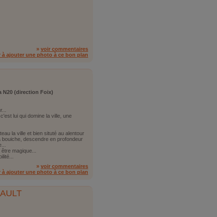
»
voir commentaires
r à ajouter une photo à ce bon plan
a N20 (direction Foix)
...
'est lui qui domine la ville, une
eau la ville et bien situté au alentour
la bouiche, descendre en profondeur
...
t être magique...
lité...
»
voir commentaires
r à ajouter une photo à ce bon plan
SAULT