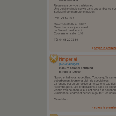
Restaurant de type traditionnel.
Une cuisine simple servie dans une ambiance con
Spécialité de charcuterie maison.
Prix : 21 € / 30 €
Ouvert du 01/02 au 01/12
Ouvert tous les jours à midi
Le Samedi : midi et soir.
Couverts en salle : 140
Tél. 04 68 20 72 89
»
soyez le premie
l'imperial
(Mieux manger)
9 cours colonel petitpied
mirepoix (09500)
Ngnou et hai vous acceuillent. Tout ce qu'ils serve
suberbement fournie et plein de spécialitées.
La fondue est un pur délice et ne parlons pas de
l'ail entre autre. Les preparations à base de boeuf
viande fraîche chaque jour est prise à la boucheri
vraiment cet endroit et penser à goûter : les nouill
Miam Miam
»
soyez le premie