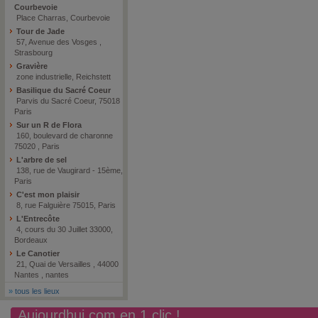
Courbevoie
Place Charras, Courbevoie
Tour de Jade
57, Avenue des Vosges ,
Strasbourg
Gravière
zone industrielle, Reichstett
Basilique du Sacré Coeur
Parvis du Sacré Coeur, 75018
Paris
Sur un R de Flora
160, boulevard de charonne
75020 , Paris
L'arbre de sel
138, rue de Vaugirard - 15ème,
Paris
C'est mon plaisir
8, rue Falguière 75015, Paris
L'Entrecôte
4, cours du 30 Juillet 33000,
Bordeaux
Le Canotier
21, Quai de Versailles , 44000
Nantes , nantes
»
tous les lieux
Aujourdhui.com en 1 clic !