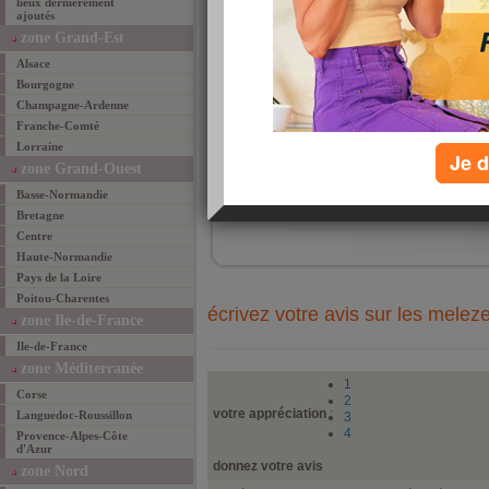
lieux dernièrement
reblo
ajoutés
avec 
on n
zone Grand-Est
en co
que 
Alsace
resta
ambia
Bourgogne
coup
Champagne-Ardenne
a vou
tous
Franche-Comté
Lorraine
Je d
zone Grand-Ouest
ajouté 
Basse-Normandie
ajouter un lieu fav
Bretagne
Centre
Haute-Normandie
Pays de la Loire
Poitou-Charentes
écrivez votre avis sur les melez
zone Ile-de-France
Ile-de-France
zone Méditerranée
1
Corse
2
votre appréciation
:
Languedoc-Roussillon
3
4
Provence-Alpes-Côte
d'Azur
donnez votre avis
zone Nord