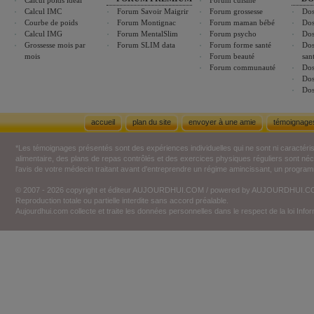
Calcul poids idéal
Forum cuisine
Calcul IMC
Forum Savoir Maigrir
Forum grossesse
Dos
Courbe de poids
Forum Montignac
Forum maman bébé
Dos
Calcul IMG
Forum MentalSlim
Forum psycho
Dos
Grossesse mois par
Forum SLIM data
Forum forme santé
Dos
mois
Forum beauté
san
Forum communauté
Dos
Dos
Dos
accueil
plan du site
envoyer à une amie
témoignage
*Les témoignages présentés sont des expériences individuelles qui ne sont ni caractéri
alimentaire, des plans de repas contrôlés et des exercices physiques réguliers sont n
l'avis de votre médecin traitant avant d'entreprendre un régime amincissant, un programm
© 2007 - 2026 copyright et éditeur AUJOURDHUI.COM / powered by AUJOURDHUI.
Reproduction totale ou partielle interdite sans accord préalable.
Aujourdhui.com collecte et traite les données personnelles dans le respect de la loi Inf