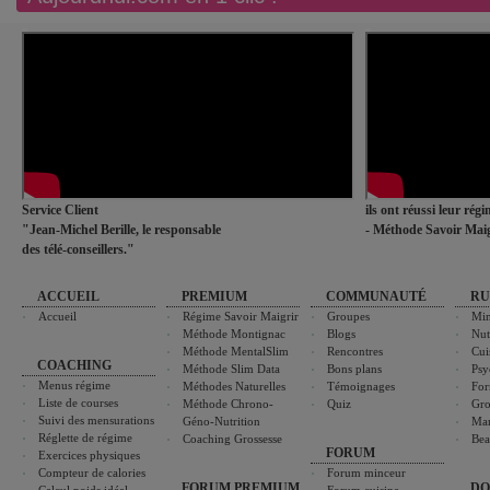
Service Client
ils ont réussi leur rég
"Jean-Michel Berille, le responsable
- Méthode Savoir Maig
des télé-conseillers."
ACCUEIL
PREMIUM
COMMUNAUTÉ
RU
Accueil
Régime Savoir Maigrir
Groupes
Min
Méthode Montignac
Blogs
Nut
Méthode MentalSlim
Rencontres
Cui
COACHING
Méthode Slim Data
Bons plans
Psy
Menus régime
Méthodes Naturelles
Témoignages
For
Liste de courses
Méthode Chrono-
Quiz
Gro
Suivi des mensurations
Géno-Nutrition
Ma
Réglette de régime
Coaching Grossesse
Bea
FORUM
Exercices physiques
Compteur de calories
Forum minceur
FORUM PREMIUM
DO