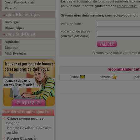
L’accès et l’utilisation du forum sont réservés aux
Nord-Pas-de-Calais
pouvez vous
inscrire gratuitement
en cliquant ici
.
Picardie
zone Rhône-Alpes
Si vous êtes déjà membre, connectez-vous ici :
Auvergne
votre pseudo :
Rhône-Alpes
votre mot de passe
zone Sud-Ouest
(envoyé par email)
Aquitaine
Limousin
Si vous avez oublié votre mot 
Midi-Pyrénées
recommander cett
email
favoris
par
lieux dernièrement ajoutés
Crique sympa pour se
baigner
Haut de Cavalaire, Cavalaire
sur Mer
Piscine Charras à