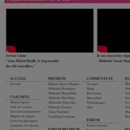
Service Client
ils ont réussi leur rég
"Jean-Michel Berille, le responsable
- Méthode Savoir Maig
des télé-conseillers."
ACCUEIL
PREMIUM
COMMUNAUTÉ
RU
Accueil
Régime Savoir Maigrir
Groupes
Min
Méthode Montignac
Blogs
Nut
Méthode MentalSlim
Rencontres
Cui
COACHING
Méthode Slim Data
Bons plans
Psy
Menus régime
Méthodes Naturelles
Témoignages
For
Liste de courses
Méthode Chrono-
Quiz
Gro
Suivi des mensurations
Géno-Nutrition
Ma
Réglette de régime
Coaching Grossesse
Bea
FORUM
Exercices physiques
Compteur de calories
Forum minceur
FORUM PREMIUM
DO