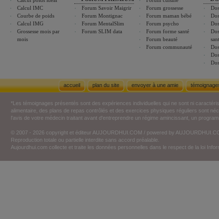
Calcul poids idéal
Forum cuisine
Calcul IMC
Forum Savoir Maigrir
Forum grossesse
Dos
Courbe de poids
Forum Montignac
Forum maman bébé
Dos
Calcul IMG
Forum MentalSlim
Forum psycho
Dos
Grossesse mois par
Forum SLIM data
Forum forme santé
Dos
mois
Forum beauté
san
Forum communauté
Dos
Dos
Dos
accueil
plan du site
envoyer à une amie
témoignage
*Les témoignages présentés sont des expériences individuelles qui ne sont ni caractéri
alimentaire, des plans de repas contrôlés et des exercices physiques réguliers sont n
l'avis de votre médecin traitant avant d'entreprendre un régime amincissant, un programm
© 2007 - 2026 copyright et éditeur AUJOURDHUI.COM / powered by AUJOURDHUI.
Reproduction totale ou partielle interdite sans accord préalable.
Aujourdhui.com collecte et traite les données personnelles dans le respect de la loi Inf