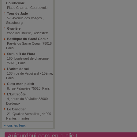
Courbevoie
Place Charras, Courbevoie
Tour de Jade
57, Avenue des Vosges ,
Strasbourg
Gravière
zone industrielle, Reichstett
Basilique du Sacré Coeur
Parvis du Sacré Coeur, 75018
Paris
Sur un R de Flora
160, boulevard de charonne
75020 , Paris
L'arbre de sel
138, rue de Vaugirard - 15ème,
Paris
C'est mon plaisir
8, rue Falguière 75015, Paris
L'Entrecôte
4, cours du 30 Juillet 33000,
Bordeaux
Le Canotier
21, Quai de Versailles , 44000
Nantes , nantes
»
tous les lieux
Aujourdhui.com en 1 clic !