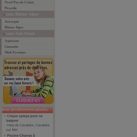
Nord-Pas-de-Calais
Picardie
zone Rhône-Alpes
Auvergne
Rhône-Alpes
zone Sud-Ouest
Aquitaine
Limousin
Midi-Pyrénées
lieux dernièrement ajoutés
Crique sympa pour se
baigner
Haut de Cavalaire, Cavalaire
sur Mer
Piscine Charras à