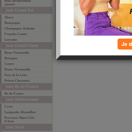
lieux dernièrement
ajoutés
email
favoris
par
zone Grand-Est
Alsace
Bourgogne
Champagne-Ardenne
Franche-Comté
Lorraine
Je d
zone Grand-Ouest
Basse-Normandie
Bretagne
Centre
Haute-Normandie
Pays de la Loire
Poitou-Charentes
zone Ile-de-France
Ile-de-France
zone Méditerranée
Corse
Languedoc-Roussillon
Provence-Alpes-Côte
d'Azur
zone Nord