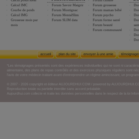
Calcul poids idéal
Forum cuisine
Calcul IMC
Forum Savoir Maigrir
Forum grossesse
Dos
Courbe de poids
Forum Montignac
Forum maman bébé
Dos
Calcul IMG
Forum MentalSlim
Forum psycho
Dos
Grossesse mois par
Forum SLIM data
Forum forme santé
Dos
mois
Forum beauté
san
Forum communauté
Dos
Dos
Dos
accueil
plan du site
envoyer à une amie
témoignage
*Les témoignages présentés sont des expériences individuelles qui ne sont ni caractéri
alimentaire, des plans de repas contrôlés et des exercices physiques réguliers sont n
l'avis de votre médecin traitant avant d'entreprendre un régime amincissant, un programm
© 2007 - 2026 copyright et éditeur AUJOURDHUI.COM / powered by AUJOURDHUI.
Reproduction totale ou partielle interdite sans accord préalable.
Aujourdhui.com collecte et traite les données personnelles dans le respect de la loi Inf