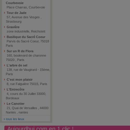
Courbevoie
Place Charras, Courbevoie
Tour de Jade
57, Avenue des Vosges ,
Strasbourg
Gravière
zone industrielle, Reichstett
Basilique du Sacré Coeur
Parvis du Sacré Coeur, 75018
Paris
Sur un R de Flora
160, boulevard de charonne
75020 , Paris
L'arbre de sel
138, rue de Vaugirard - 15ème,
Paris
C'est mon plaisir
8, rue Falguière 75015, Paris
L'Entrecôte
4, cours du 30 Juillet 33000,
Bordeaux
Le Canotier
21, Quai de Versailles , 44000
Nantes , nantes
»
tous les lieux
Aujourdhui.com en 1 clic !