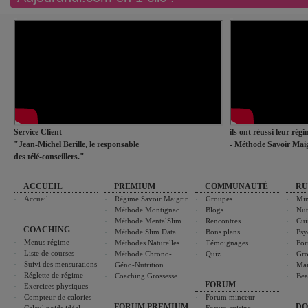
Service Client
ils ont réussi leur rég
"Jean-Michel Berille, le responsable
- Méthode Savoir Maig
des télé-conseillers."
ACCUEIL
PREMIUM
COMMUNAUTÉ
RU
Accueil
Régime Savoir Maigrir
Groupes
Min
Méthode Montignac
Blogs
Nut
Méthode MentalSlim
Rencontres
Cui
COACHING
Méthode Slim Data
Bons plans
Psy
Menus régime
Méthodes Naturelles
Témoignages
For
Liste de courses
Méthode Chrono-
Quiz
Gro
Suivi des mensurations
Géno-Nutrition
Ma
Réglette de régime
Coaching Grossesse
Bea
FORUM
Exercices physiques
Compteur de calories
Forum minceur
FORUM PREMIUM
DO