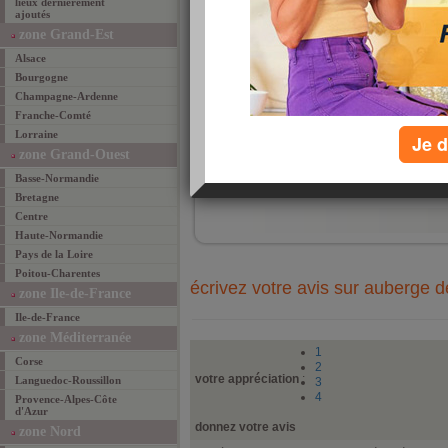
lieux dernièrement
CHAL
ajoutés
ENDR
TRES
zone Grand-Est
DE 
BAL
Alsace
PROV
Bourgogne
Champagne-Ardenne
Franche-Comté
Lorraine
Je d
zone Grand-Ouest
ajouté 
Basse-Normandie
ajouter un lieu fav
Bretagne
Centre
Haute-Normandie
Pays de la Loire
Poitou-Charentes
écrivez votre avis sur auberge de
zone Ile-de-France
Ile-de-France
zone Méditerranée
1
Corse
2
votre appréciation
:
Languedoc-Roussillon
3
4
Provence-Alpes-Côte
d'Azur
donnez votre avis
zone Nord