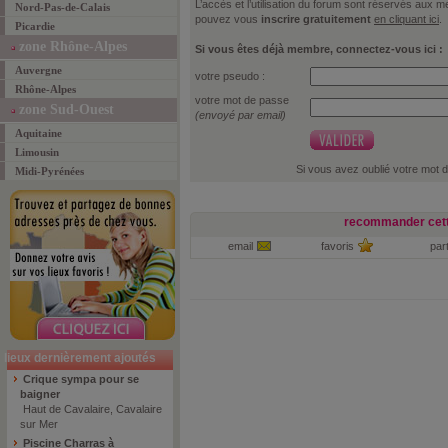
L’accès et l’utilisation du forum sont réservés aux
Nord-Pas-de-Calais
pouvez vous
inscrire gratuitement
en cliquant ici
.
Picardie
zone Rhône-Alpes
Si vous êtes déjà membre, connectez-vous ici :
Auvergne
votre pseudo :
Rhône-Alpes
votre mot de passe
zone Sud-Ouest
(envoyé par email)
Aquitaine
Limousin
Si vous avez oublié votre mot 
Midi-Pyrénées
recommander cett
email
favoris
par
lieux dernièrement ajoutés
Crique sympa pour se
baigner
Haut de Cavalaire, Cavalaire
sur Mer
Piscine Charras à