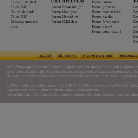
FORUM PREMIUM
DO
Calcul poids idéal
Forum cuisine
Calcul IMC
Forum Savoir Maigrir
Forum grossesse
Dos
Courbe de poids
Forum Montignac
Forum maman bébé
Dos
Calcul IMG
Forum MentalSlim
Forum psycho
Dos
Grossesse mois par
Forum SLIM data
Forum forme santé
Dos
mois
Forum beauté
san
Forum communauté
Dos
Dos
Dos
accueil
plan du site
envoyer à une amie
témoignage
*Les témoignages présentés sont des expériences individuelles qui ne sont ni caractéri
alimentaire, des plans de repas contrôlés et des exercices physiques réguliers sont n
l'avis de votre médecin traitant avant d'entreprendre un régime amincissant, un programm
© 2007 - 2026 copyright et éditeur AUJOURDHUI.COM / powered by AUJOURDHUI.
Reproduction totale ou partielle interdite sans accord préalable.
Aujourdhui.com collecte et traite les données personnelles dans le respect de la loi Inf