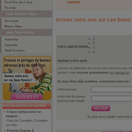
Nord-Pas-de-Calais
nadettel
Picardie
zone Rhône-Alpes
écrivez votre avis sur Les Bains
Auvergne
Rhône-Alpes
zone Sud-Ouest
1
Aquitaine
2
Limousin
votre appréciation
:
3
Midi-Pyrénées
4
donnez votre avis
L’accès et l’utilisation du forum sont réservés aux
pouvez vous
inscrire gratuitement
en cliquant ici
.
Si vous êtes déjà membre, connectez-vous ici :
votre pseudo :
votre mot de passe
(envoyé par email)
lieux dernièrement ajoutés
Crique sympa pour se
baigner
Si vous avez oublié votre mot 
Haut de Cavalaire, Cavalaire
sur Mer
Piscine Charras à