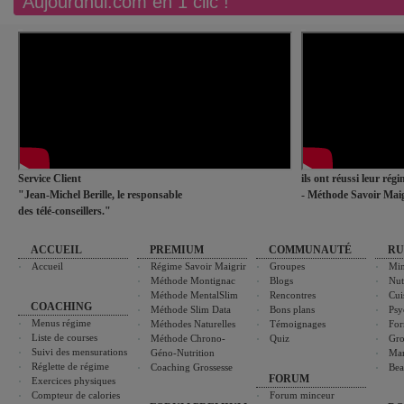
Aujourdhui.com en 1 clic !
Service Client
ils ont réussi leur rég
"Jean-Michel Berille, le responsable
- Méthode Savoir Maig
des télé-conseillers."
ACCUEIL
PREMIUM
COMMUNAUTÉ
RU
Accueil
Régime Savoir Maigrir
Groupes
Min
Méthode Montignac
Blogs
Nut
Méthode MentalSlim
Rencontres
Cui
COACHING
Méthode Slim Data
Bons plans
Psy
Menus régime
Méthodes Naturelles
Témoignages
For
Liste de courses
Méthode Chrono-
Quiz
Gro
Suivi des mensurations
Géno-Nutrition
Ma
Réglette de régime
Coaching Grossesse
Bea
FORUM
Exercices physiques
Compteur de calories
Forum minceur