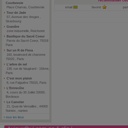
recommander cett
Courbevoie
Place Charras, Courbevoie
email
favoris
par
Tour de Jade
57, Avenue des Vosges ,
Strasbourg
Gravière
zone industrielle, Reichstett
Basilique du Sacré Coeur
Parvis du Sacré Coeur, 75018
Paris
Sur un R de Flora
160, boulevard de charonne
75020 , Paris
L'arbre de sel
138, rue de Vaugirard - 15ème,
Paris
C'est mon plaisir
8, rue Falguière 75015, Paris
L'Entrecôte
4, cours du 30 Juillet 33000,
Bordeaux
Le Canotier
21, Quai de Versailles , 44000
Nantes , nantes
»
tous les lieux