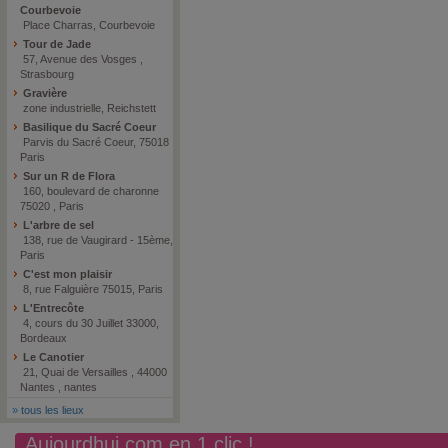
Courbevoie
Place Charras, Courbevoie
Tour de Jade
57, Avenue des Vosges ,
Strasbourg
Gravière
zone industrielle, Reichstett
Basilique du Sacré Coeur
Parvis du Sacré Coeur, 75018
Paris
Sur un R de Flora
160, boulevard de charonne
75020 , Paris
L'arbre de sel
138, rue de Vaugirard - 15ème,
Paris
C'est mon plaisir
8, rue Falguière 75015, Paris
L'Entrecôte
4, cours du 30 Juillet 33000,
Bordeaux
Le Canotier
21, Quai de Versailles , 44000
Nantes , nantes
»
tous les lieux
Aujourdhui.com en 1 clic !