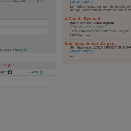
 membres d'Aujourdhui.com. Vous
(Mieux manger)
Le meilleur restaurant japonais dans lequel j
mangé....présentation parfaite et tout est vr
Zoo de Beauval
pas d'adresse , Saint Aignan
(Aller découvrir et visiter)
Très beau zoo à découvrir tout au long de
l'année...........
le relais du cor d'argent
39 r Nationale , 18410 ARGENT SUR S
de passe,
cliquez ici
(Mieux manger)
...
e page :
tager
Twitter