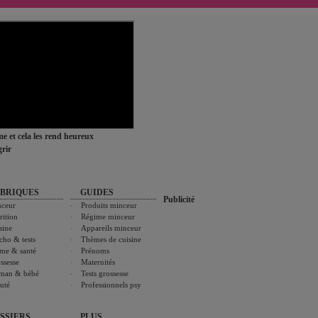
ime et cela les rend heureux
rir
BRIQUES
GUIDES
Publicité
ceur
Produits minceur
rition
Régime minceur
sine
Appareils minceur
cho & tests
Thèmes de cuisine
me & santé
Prénoms
ssesse
Maternités
man & bébé
Tests grossesse
uté
Professionnels psy
SSIERS
PLUS