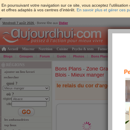
En poursuivant votre navigation sur ce site, vous acceptez l'utilisati
et offres adaptés à vos centres d'intérêt.
En savoir plus et gérer ces 
Vendredi 7 août 2026
- Bonne fête aux
Didier
Accueil
Minceur
Nutrition
Cuisine
Psycho & tests
Forme & santé
Gro
Blogs
Groupes
Forum
Guide
Photos
Bons Plans
Témoign
RÉGIONS
Bons Plans
-
Zone Grand-Ouest
Pe
ajouter un lieu favori
Blois
-
Mieux manger
rechercher
quoi ?
le relais du cor d'argent
où ?
région
ville
39 r N
18410
(Mieux
les ambassadrices
resta
top lieux
rappo