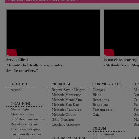
Service Client
ils ont réussi leur rég
"Jean-Michel Berille, le responsable
- Méthode Savoir Maig
des télé-conseillers."
ACCUEIL
PREMIUM
COMMUNAUTÉ
RU
Accueil
Régime Savoir Maigrir
Groupes
Min
Méthode Montignac
Blogs
Nut
Méthode MentalSlim
Rencontres
Cui
COACHING
Méthode Slim Data
Bons plans
Psy
Menus régime
Méthodes Naturelles
Témoignages
For
Liste de courses
Méthode Chrono-
Quiz
Gro
Suivi des mensurations
Géno-Nutrition
Ma
Réglette de régime
Coaching Grossesse
Bea
FORUM
Exercices physiques
Compteur de calories
Forum minceur
FORUM PREMIUM
DO