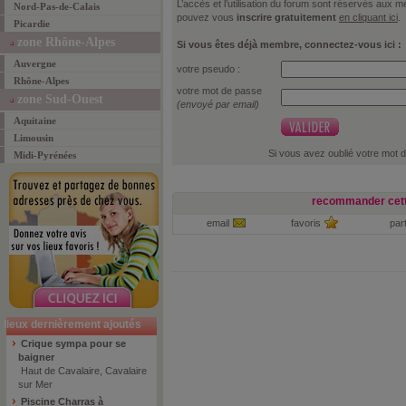
L’accès et l’utilisation du forum sont réservés aux
Nord-Pas-de-Calais
pouvez vous
inscrire gratuitement
en cliquant ici
.
Picardie
zone Rhône-Alpes
Si vous êtes déjà membre, connectez-vous ici :
Auvergne
votre pseudo :
Rhône-Alpes
votre mot de passe
zone Sud-Ouest
(envoyé par email)
Aquitaine
Limousin
Si vous avez oublié votre mot 
Midi-Pyrénées
recommander cett
email
favoris
par
lieux dernièrement ajoutés
Crique sympa pour se
baigner
Haut de Cavalaire, Cavalaire
sur Mer
Piscine Charras à