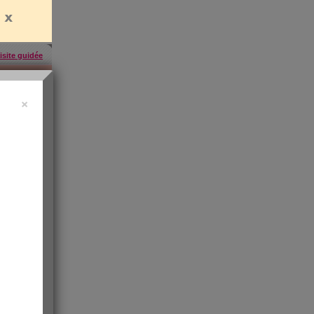
isite guidée
×
uide vidéo
 ?