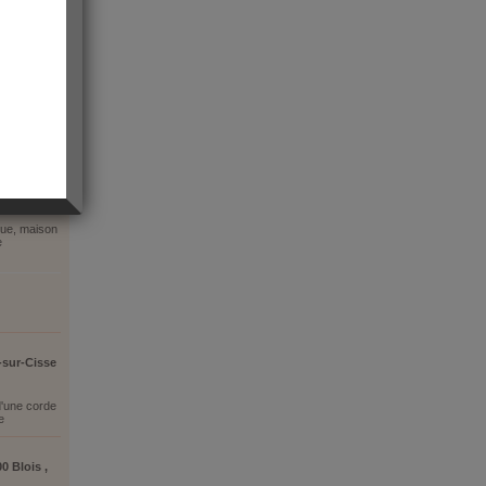
ugue, maison
e
-sur-Cisse
d'une corde
e
0 Blois ,