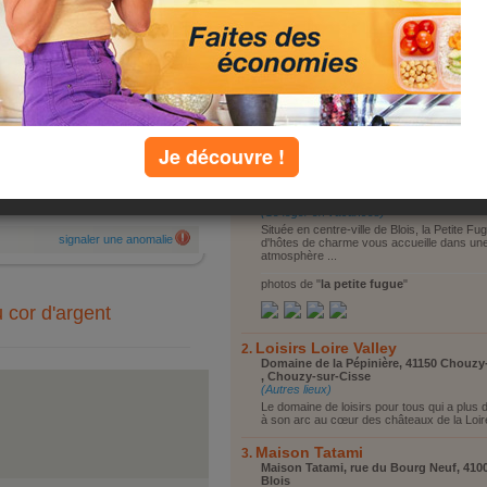
it également auberge de très bonnes
Vous reposer
ations.
Vous promener
Visiter le coin
Faire du shopping
Autre
Je découvre !
top lieux
par :
sidzi
la petite fugue
9 quai du Foix, 41006 Blois , Blois
ori
(Se loger en vacances)
Située en centre-ville de Blois, la Petite F
signaler une anomalie
d'hôtes de charme vous accueille dans un
atmosphère ...
photos de "
la petite fugue
"
u cor d'argent
Loisirs Loire Valley
Domaine de la Pépinière, 41150 Chouzy
, Chouzy-sur-Cisse
(Autres lieux)
Le domaine de loisirs pour tous qui a plus 
à son arc au cœur des châteaux de la Loir
Maison Tatami
Maison Tatami, rue du Bourg Neuf, 4100
Blois