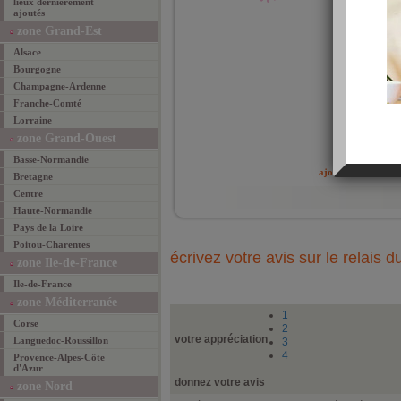
lieux dernièrement
Il fa
ajoutés
prest
zone Grand-Est
Alsace
Bourgogne
Champagne-Ardenne
Franche-Comté
Lorraine
zone Grand-Ouest
ajouté 
Basse-Normandie
ajouter un lieu fav
Bretagne
Centre
Haute-Normandie
Pays de la Loire
Poitou-Charentes
écrivez votre avis sur le relais d
zone Ile-de-France
Ile-de-France
zone Méditerranée
1
Corse
2
votre appréciation
:
Languedoc-Roussillon
3
4
Provence-Alpes-Côte
d'Azur
donnez votre avis
zone Nord