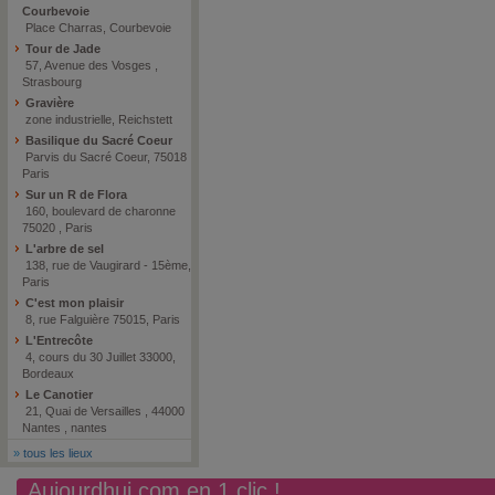
Courbevoie
Place Charras, Courbevoie
Tour de Jade
57, Avenue des Vosges ,
Strasbourg
Gravière
zone industrielle, Reichstett
Basilique du Sacré Coeur
Parvis du Sacré Coeur, 75018
Paris
Sur un R de Flora
160, boulevard de charonne
75020 , Paris
L'arbre de sel
138, rue de Vaugirard - 15ème,
Paris
C'est mon plaisir
8, rue Falguière 75015, Paris
L'Entrecôte
4, cours du 30 Juillet 33000,
Bordeaux
Le Canotier
21, Quai de Versailles , 44000
Nantes , nantes
»
tous les lieux
Aujourdhui.com en 1 clic !