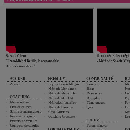
Service Client
ils ont réussi leur rég
"Jean-Michel Berille, le responsable
- Méthode Savoir Maig
des télé-conseillers."
ACCUEIL
PREMIUM
COMMUNAUTÉ
RU
Accueil
Régime Savoir Maigrir
Groupes
Min
Méthode Montignac
Blogs
Nut
Méthode MentalSlim
Rencontres
Cui
COACHING
Méthode Slim Data
Bons plans
Psy
Menus régime
Méthodes Naturelles
Témoignages
For
Liste de courses
Méthode Chrono-
Quiz
Gro
Suivi des mensurations
Géno-Nutrition
Ma
Réglette de régime
Coaching Grossesse
Bea
FORUM
Exercices physiques
Compteur de calories
Forum minceur
FORUM PREMIUM
DO