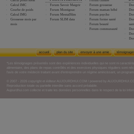
Calcul poids idéal
Forum cuisine
Calcul IMC
Forum Savoir Maigrir
Forum grossesse
Dos
Courbe de poids
Forum Montignac
Forum maman bébé
Dos
Calcul IMG
Forum MentalSlim
Forum psycho
Dos
Grossesse mois par
Forum SLIM data
Forum forme santé
Dos
mois
Forum beauté
san
Forum communauté
Dos
Dos
Dos
accueil
plan du site
envoyer à une amie
témoignage
*Les témoignages présentés sont des expériences individuelles qui ne sont ni caractéri
alimentaire, des plans de repas contrôlés et des exercices physiques réguliers sont n
l'avis de votre médecin traitant avant d'entreprendre un régime amincissant, un programm
© 2007 - 2026 copyright et éditeur AUJOURDHUI.COM / powered by AUJOURDHUI.
Reproduction totale ou partielle interdite sans accord préalable.
Aujourdhui.com collecte et traite les données personnelles dans le respect de la loi Inf