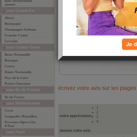
lieux dernièrement
ajoutés
zone Grand-Est
Alsace
Bourgogne
Champagne-Ardenne
Franche-Comté
Lorraine
Je d
zone Grand-Ouest
ajouté 
Basse-Normandie
ajouter un lieu fav
Bretagne
Centre
Haute-Normandie
Pays de la Loire
Poitou-Charentes
écrivez votre avis sur les plages
zone Ile-de-France
Ile-de-France
zone Méditerranée
1
Corse
2
votre appréciation
:
Languedoc-Roussillon
3
4
Provence-Alpes-Côte
d'Azur
donnez votre avis
zone Nord