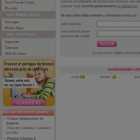
L’accès et l’utilisation du forum sont réservés aux
Nord-Pas-de-Calais
pouvez vous
inscrire gratuitement
en cliquant ici
.
Picardie
zone Rhône-Alpes
Si vous êtes déjà membre, connectez-vous ici :
Auvergne
votre pseudo :
Rhône-Alpes
votre mot de passe
zone Sud-Ouest
(envoyé par email)
Aquitaine
Limousin
Si vous avez oublié votre mot 
Midi-Pyrénées
recommander cett
email
favoris
par
lieux dernièrement ajoutés
Crique sympa pour se
baigner
Haut de Cavalaire, Cavalaire
sur Mer
Piscine Charras à