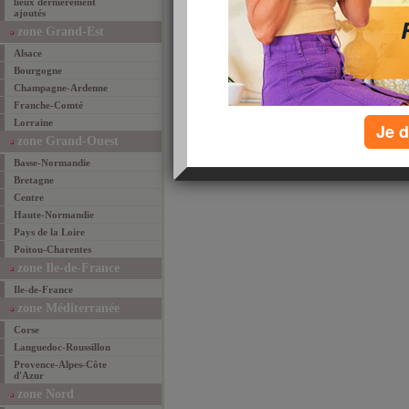
lieux dernièrement
ajoutés
email
favoris
par
zone Grand-Est
Alsace
Bourgogne
Champagne-Ardenne
Franche-Comté
Lorraine
Je d
zone Grand-Ouest
Basse-Normandie
Bretagne
Centre
Haute-Normandie
Pays de la Loire
Poitou-Charentes
zone Ile-de-France
Ile-de-France
zone Méditerranée
Corse
Languedoc-Roussillon
Provence-Alpes-Côte
d'Azur
zone Nord