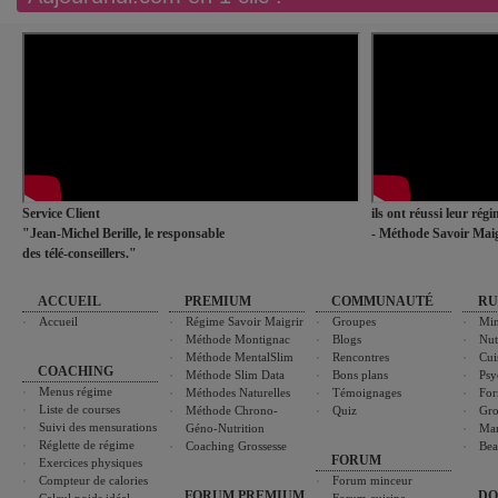
Service Client
ils ont réussi leur rég
"Jean-Michel Berille, le responsable
- Méthode Savoir Maig
des télé-conseillers."
ACCUEIL
PREMIUM
COMMUNAUTÉ
RU
Accueil
Régime Savoir Maigrir
Groupes
Min
Méthode Montignac
Blogs
Nut
Méthode MentalSlim
Rencontres
Cui
COACHING
Méthode Slim Data
Bons plans
Psy
Menus régime
Méthodes Naturelles
Témoignages
For
Liste de courses
Méthode Chrono-
Quiz
Gro
Suivi des mensurations
Géno-Nutrition
Ma
Réglette de régime
Coaching Grossesse
Bea
FORUM
Exercices physiques
Compteur de calories
Forum minceur
FORUM PREMIUM
DO