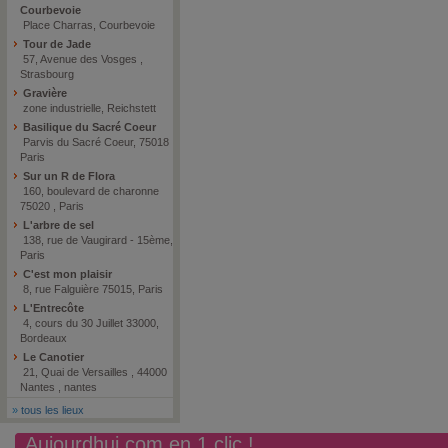
Courbevoie
Place Charras, Courbevoie
Tour de Jade
57, Avenue des Vosges ,
Strasbourg
Gravière
zone industrielle, Reichstett
Basilique du Sacré Coeur
Parvis du Sacré Coeur, 75018
Paris
Sur un R de Flora
160, boulevard de charonne
75020 , Paris
L'arbre de sel
138, rue de Vaugirard - 15ème,
Paris
C'est mon plaisir
8, rue Falguière 75015, Paris
L'Entrecôte
4, cours du 30 Juillet 33000,
Bordeaux
Le Canotier
21, Quai de Versailles , 44000
Nantes , nantes
»
tous les lieux
Aujourdhui.com en 1 clic !