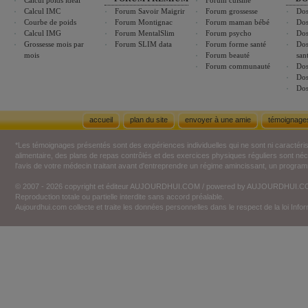
Calcul poids idéal
Forum cuisine
Calcul IMC
Forum Savoir Maigrir
Forum grossesse
Dos
Courbe de poids
Forum Montignac
Forum maman bébé
Dos
Calcul IMG
Forum MentalSlim
Forum psycho
Dos
Grossesse mois par
Forum SLIM data
Forum forme santé
Dos
mois
Forum beauté
san
Forum communauté
Dos
Dos
Dos
accueil
plan du site
envoyer à une amie
témoignage
*Les témoignages présentés sont des expériences individuelles qui ne sont ni caractéri
alimentaire, des plans de repas contrôlés et des exercices physiques réguliers sont n
l'avis de votre médecin traitant avant d'entreprendre un régime amincissant, un programm
© 2007 - 2026 copyright et éditeur AUJOURDHUI.COM / powered by AUJOURDHUI.
Reproduction totale ou partielle interdite sans accord préalable.
Aujourdhui.com collecte et traite les données personnelles dans le respect de la loi Inf