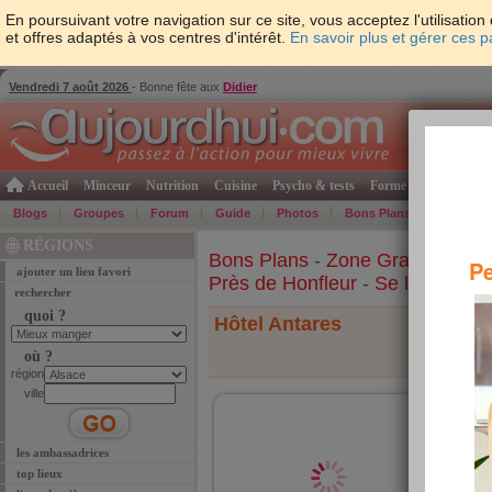
En poursuivant votre navigation sur ce site, vous acceptez l'utilisati
et offres adaptés à vos centres d'intérêt.
En savoir plus et gérer ces 
Vendredi 7 août 2026
- Bonne fête aux
Didier
Accueil
Minceur
Nutrition
Cuisine
Psycho & tests
Forme & santé
Gro
Blogs
Groupes
Forum
Guide
Photos
Bons Plans
Témoign
RÉGIONS
Bons Plans
-
Zone Grand-Ouest
Pe
ajouter un lieu favori
Près de Honfleur
-
Se loger en 
rechercher
quoi ?
Hôtel Antares
où ?
région
ville
Rue Sa
14600 
Honfl
les ambassadrices
(Se lo
top lieux
L'hôt