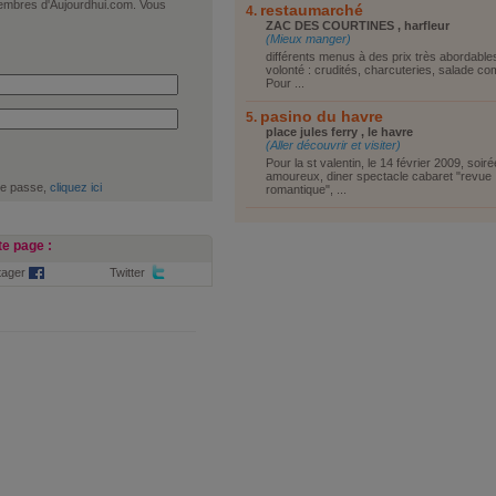
 membres d'Aujourdhui.com. Vous
restaumarché
ZAC DES COURTINES , harfleur
(Mieux manger)
différents menus à des prix très abordables
volonté : crudités, charcuteries, salade co
Pour ...
pasino du havre
place jules ferry , le havre
(Aller découvrir et visiter)
Pour la st valentin, le 14 février 2009, soir
amoureux, diner spectacle cabaret "revue
de passe,
cliquez ici
romantique", ...
e page :
tager
Twitter