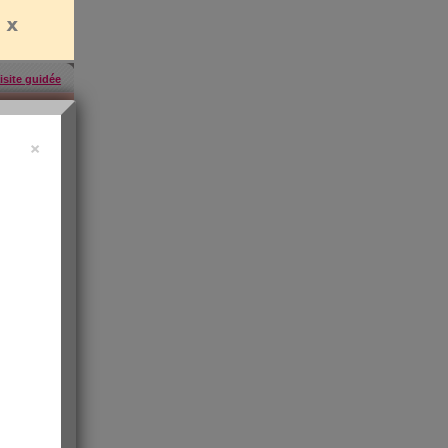
isite guidée
×
uide vidéo
 ?