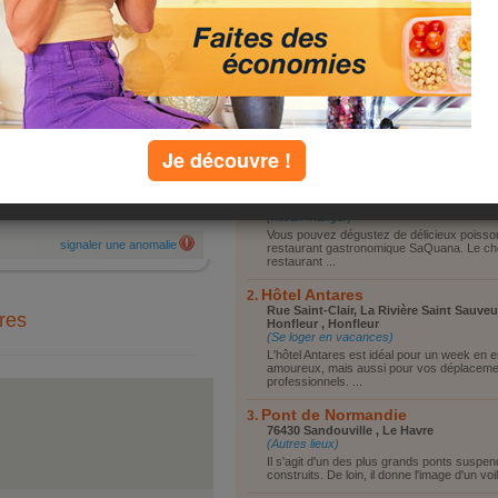
Vous reposer
moureux, mais aussi pour vos
cements professionnels. L'hôtel
Vous promener
es est situé à 2 minutes du centre
Visiter le coin
fleur, dans un cadre exceptionnel :
ines chambres donnent sur le pont
Faire du shopping
rmandie. Une piscine intérieure est
Autre
ment à votre disposition.
Je découvre !
top lieux
par :
florencestoecklin
Restaurant SaQuana
22 Place Hamelin, 14600 Honfleur , Honf
ori
(Mieux manger)
Vous pouvez dégustez de délicieux poisso
signaler une anomalie
restaurant gastronomique SaQuana. Le ch
restaurant ...
Hôtel Antares
Rue Saint-Clair, La Rivière Saint Sauveu
ares
Honfleur , Honfleur
(Se loger en vacances)
L'hôtel Antares est idéal pour un week en 
amoureux, mais aussi pour vos déplaceme
professionnels. ...
Pont de Normandie
76430 Sandouville , Le Havre
(Autres lieux)
Il s'agit d'un des plus grands ponts suspe
construits. De loin, il donne l'image d'un voili