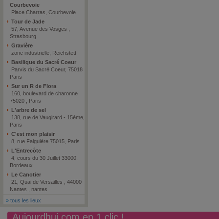
Courbevoie
Place Charras, Courbevoie
Tour de Jade
57, Avenue des Vosges ,
Strasbourg
Gravière
zone industrielle, Reichstett
Basilique du Sacré Coeur
Parvis du Sacré Coeur, 75018
Paris
Sur un R de Flora
160, boulevard de charonne
75020 , Paris
L'arbre de sel
138, rue de Vaugirard - 15ème,
Paris
C'est mon plaisir
8, rue Falguière 75015, Paris
L'Entrecôte
4, cours du 30 Juillet 33000,
Bordeaux
Le Canotier
21, Quai de Versailles , 44000
Nantes , nantes
»
tous les lieux
Aujourdhui.com en 1 clic !