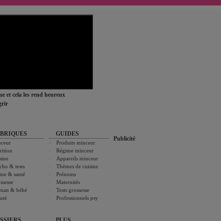
ime et cela les rend heureux
rir
BRIQUES
GUIDES
Publicité
ceur
Produits minceur
rition
Régime minceur
sine
Appareils minceur
cho & tests
Thèmes de cuisine
me & santé
Prénoms
ssesse
Maternités
man & bébé
Tests grossesse
uté
Professionnels psy
SSIERS
PLUS