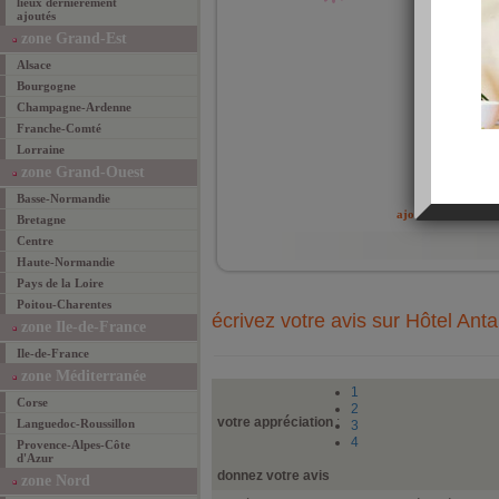
lieux dernièrement
en a
ajoutés
dépla
Antar
zone Grand-Est
d'Hon
certa
Alsace
de No
Bourgogne
égale
Champagne-Ardenne
Franche-Comté
Lorraine
zone Grand-Ouest
ajouté 
Basse-Normandie
ajouter un lieu fav
Bretagne
Centre
Haute-Normandie
Pays de la Loire
Poitou-Charentes
écrivez votre avis sur Hôtel Ant
zone Ile-de-France
Ile-de-France
zone Méditerranée
1
Corse
2
votre appréciation
:
Languedoc-Roussillon
3
4
Provence-Alpes-Côte
d'Azur
donnez votre avis
zone Nord