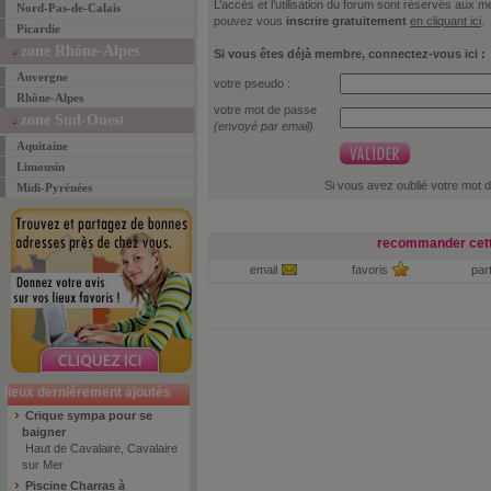
L’accès et l’utilisation du forum sont réservés aux
Nord-Pas-de-Calais
pouvez vous
inscrire gratuitement
en cliquant ici
.
Picardie
zone Rhône-Alpes
Si vous êtes déjà membre, connectez-vous ici :
Auvergne
votre pseudo :
Rhône-Alpes
votre mot de passe
zone Sud-Ouest
(envoyé par email)
Aquitaine
Limousin
Si vous avez oublié votre mot 
Midi-Pyrénées
recommander cett
email
favoris
par
lieux dernièrement ajoutés
Crique sympa pour se
baigner
Haut de Cavalaire, Cavalaire
sur Mer
Piscine Charras à