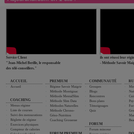
Service Client
ils ont réussi leur rég
"Jean-Michel Berille, le responsable
- Méthode Savoir Maig
des télé-conseillers."
ACCUEIL
PREMIUM
COMMUNAUTÉ
RU
Accueil
Régime Savoir Maigrir
Groupes
Min
Méthode Montignac
Blogs
Nut
Méthode MentalSlim
Rencontres
Cui
COACHING
Méthode Slim Data
Bons plans
Psy
Menus régime
Méthodes Naturelles
Témoignages
For
Liste de courses
Méthode Chrono-
Quiz
Gro
Suivi des mensurations
Géno-Nutrition
Ma
Réglette de régime
Coaching Grossesse
Bea
FORUM
Exercices physiques
Compteur de calories
Forum minceur
FORUM PREMIUM
DO