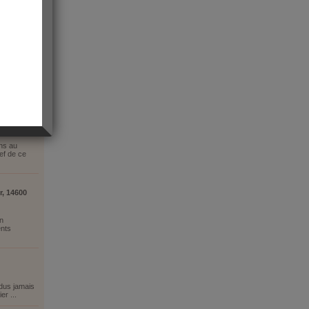
leur
ns au
ef de ce
r, 14600
en
nts
ndus jamais
er ...