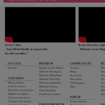
Service Client
ils ont réussi leur rég
"Jean-Michel Berille, le responsable
- Méthode Savoir Maig
des télé-conseillers."
ACCUEIL
PREMIUM
COMMUNAUTÉ
RU
Accueil
Régime Savoir Maigrir
Groupes
Min
Méthode Montignac
Blogs
Nut
Méthode MentalSlim
Rencontres
Cui
COACHING
Méthode Slim Data
Bons plans
Psy
Menus régime
Méthodes Naturelles
Témoignages
For
Liste de courses
Méthode Chrono-
Quiz
Gro
Suivi des mensurations
Géno-Nutrition
Ma
Réglette de régime
Coaching Grossesse
Bea
FORUM
Exercices physiques
Compteur de calories
Forum minceur
FORUM PREMIUM
DO