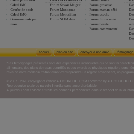
Calcul poids idéal
Forum cuisine
Calcul IMC
Forum Savoir Maigrir
Forum grossesse
Dos
Courbe de poids
Forum Montignac
Forum maman bébé
Dos
Calcul IMG
Forum MentalSlim
Forum psycho
Dos
Grossesse mois par
Forum SLIM data
Forum forme santé
Dos
mois
Forum beauté
san
Forum communauté
Dos
Dos
Dos
accueil
plan du site
envoyer à une amie
témoignage
*Les témoignages présentés sont des expériences individuelles qui ne sont ni caractéri
alimentaire, des plans de repas contrôlés et des exercices physiques réguliers sont n
l'avis de votre médecin traitant avant d'entreprendre un régime amincissant, un programm
© 2007 - 2026 copyright et éditeur AUJOURDHUI.COM / powered by AUJOURDHUI.
Reproduction totale ou partielle interdite sans accord préalable.
Aujourdhui.com collecte et traite les données personnelles dans le respect de la loi Inf