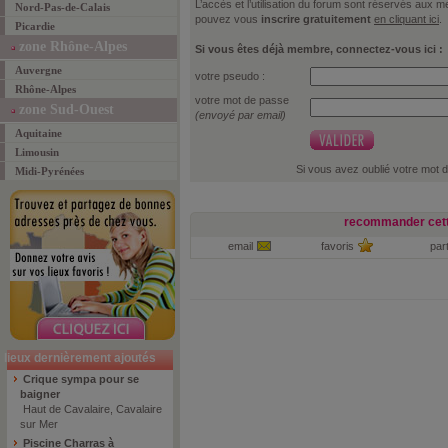
L’accès et l’utilisation du forum sont réservés aux
Nord-Pas-de-Calais
pouvez vous
inscrire gratuitement
en cliquant ici
.
Picardie
zone Rhône-Alpes
Si vous êtes déjà membre, connectez-vous ici :
Auvergne
votre pseudo :
Rhône-Alpes
votre mot de passe
zone Sud-Ouest
(envoyé par email)
Aquitaine
Limousin
Si vous avez oublié votre mot 
Midi-Pyrénées
recommander cett
email
favoris
par
lieux dernièrement ajoutés
Crique sympa pour se
baigner
Haut de Cavalaire, Cavalaire
sur Mer
Piscine Charras à