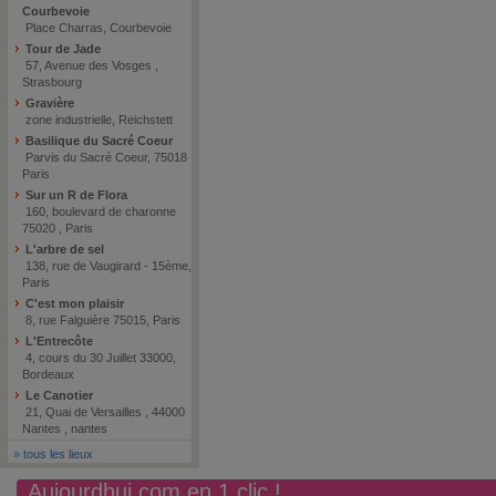
Courbevoie
Place Charras, Courbevoie
Tour de Jade
57, Avenue des Vosges ,
Strasbourg
Gravière
zone industrielle, Reichstett
Basilique du Sacré Coeur
Parvis du Sacré Coeur, 75018
Paris
Sur un R de Flora
160, boulevard de charonne
75020 , Paris
L'arbre de sel
138, rue de Vaugirard - 15ème,
Paris
C'est mon plaisir
8, rue Falguière 75015, Paris
L'Entrecôte
4, cours du 30 Juillet 33000,
Bordeaux
Le Canotier
21, Quai de Versailles , 44000
Nantes , nantes
»
tous les lieux
Aujourdhui.com en 1 clic !