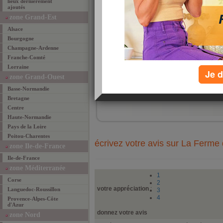
lieux dernièrement
une 
ajoutés
Guide
galet
zone Grand-Est
réali
: com
Alsace
Guéra
Bourgogne
fraîc
cidre
Champagne-Ardenne
Franche-Comté
Lorraine
Je d
zone Grand-Ouest
ajouté 
Basse-Normandie
ajouter un lieu fav
Bretagne
Centre
Haute-Normandie
Pays de la Loire
Poitou-Charentes
écrivez votre avis sur La Ferme
zone Ile-de-France
Ile-de-France
zone Méditerranée
1
Corse
2
votre appréciation
:
Languedoc-Roussillon
3
4
Provence-Alpes-Côte
d'Azur
donnez votre avis
zone Nord