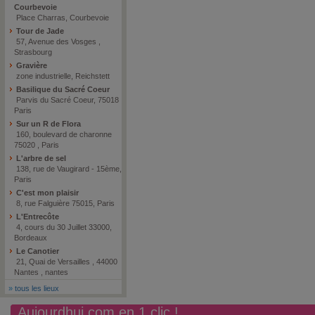
Courbevoie
Place Charras, Courbevoie
Tour de Jade
57, Avenue des Vosges ,
Strasbourg
Gravière
zone industrielle, Reichstett
Basilique du Sacré Coeur
Parvis du Sacré Coeur, 75018
Paris
Sur un R de Flora
160, boulevard de charonne
75020 , Paris
L'arbre de sel
138, rue de Vaugirard - 15ème,
Paris
C'est mon plaisir
8, rue Falguière 75015, Paris
L'Entrecôte
4, cours du 30 Juillet 33000,
Bordeaux
Le Canotier
21, Quai de Versailles , 44000
Nantes , nantes
»
tous les lieux
Aujourdhui.com en 1 clic !