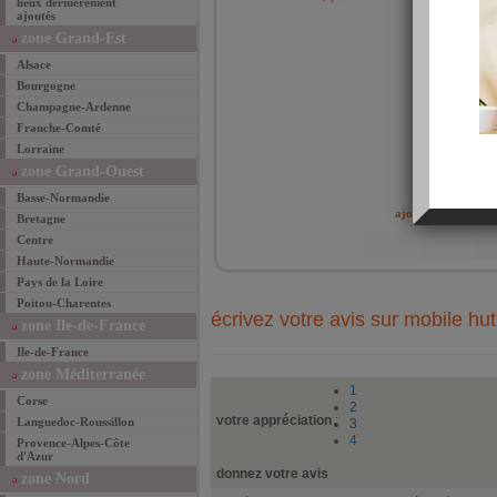
lieux dernièrement
trouv
ajoutés
excep
zone Grand-Est
Alsace
Bourgogne
Champagne-Ardenne
Franche-Comté
Lorraine
zone Grand-Ouest
ajouté 
Basse-Normandie
ajouter un lieu fav
Bretagne
Centre
Haute-Normandie
Pays de la Loire
Poitou-Charentes
écrivez votre avis sur mobile hut
zone Ile-de-France
Ile-de-France
zone Méditerranée
1
Corse
2
votre appréciation
:
Languedoc-Roussillon
3
4
Provence-Alpes-Côte
d'Azur
donnez votre avis
zone Nord