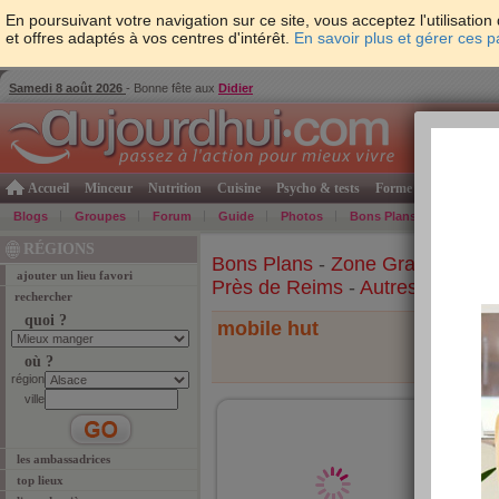
En poursuivant votre navigation sur ce site, vous acceptez l'utilisati
et offres adaptés à vos centres d'intérêt.
En savoir plus et gérer ces 
Samedi 8 août 2026
- Bonne fête aux
Didier
Accueil
Minceur
Nutrition
Cuisine
Psycho & tests
Forme & santé
Gro
Blogs
Groupes
Forum
Guide
Photos
Bons Plans
Témoign
RÉGIONS
Bons Plans
-
Zone Grand-Est
-
ajouter un lieu favori
Près de Reims
-
Autres lieux
rechercher
quoi ?
mobile hut
où ?
région
ville
37 ave
reims
(Autres
les ambassadrices
Petit
top lieux
est t