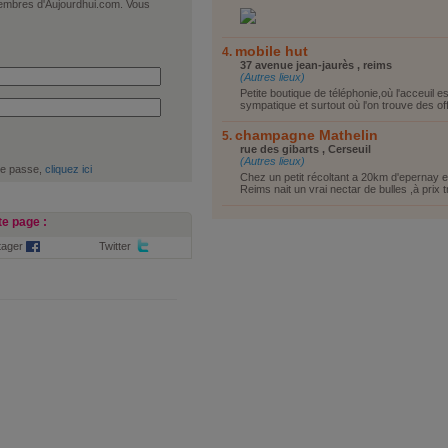
 membres d'Aujourdhui.com. Vous
mobile hut
37 avenue jean-jaurès , reims
(Autres lieux)
Petite boutique de téléphonie,où l'acceuil es
sympatique et surtout où l'on trouve des off
champagne Mathelin
rue des gibarts , Cerseuil
(Autres lieux)
de passe,
cliquez ici
Chez un petit récoltant a 20km d'epernay 
Reims nait un vrai nectar de bulles ,à prix tr
e page :
tager
Twitter