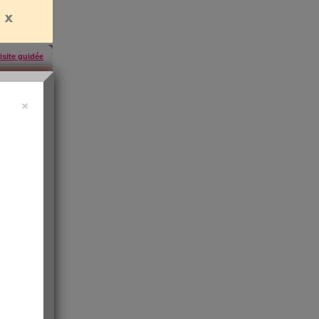
isite guidée
×
uide vidéo
 ?