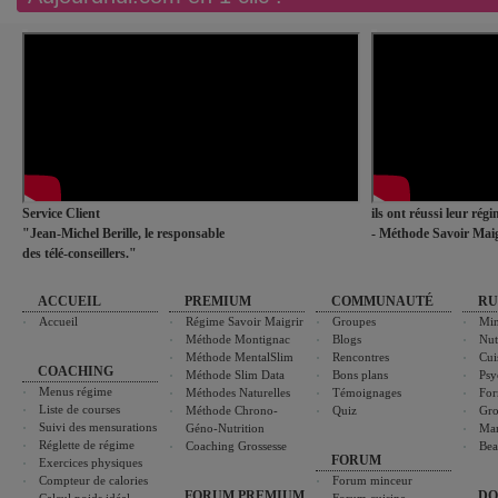
Service Client
ils ont réussi leur rég
"Jean-Michel Berille, le responsable
- Méthode Savoir Maig
des télé-conseillers."
ACCUEIL
PREMIUM
COMMUNAUTÉ
RU
Accueil
Régime Savoir Maigrir
Groupes
Min
Méthode Montignac
Blogs
Nut
Méthode MentalSlim
Rencontres
Cui
COACHING
Méthode Slim Data
Bons plans
Psy
Menus régime
Méthodes Naturelles
Témoignages
For
Liste de courses
Méthode Chrono-
Quiz
Gro
Suivi des mensurations
Géno-Nutrition
Ma
Réglette de régime
Coaching Grossesse
Bea
FORUM
Exercices physiques
Compteur de calories
Forum minceur
FORUM PREMIUM
DO