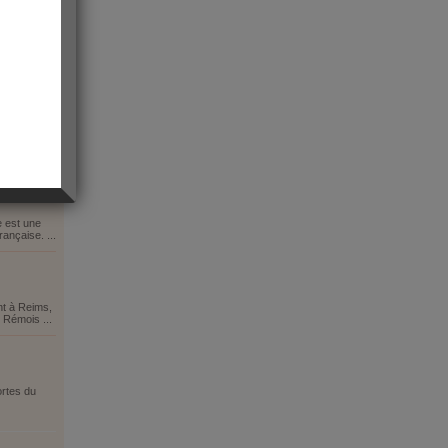
ms
 Reims ,
e est une
rançaise. ...
nt à Reims,
 Rémois ...
ortes du