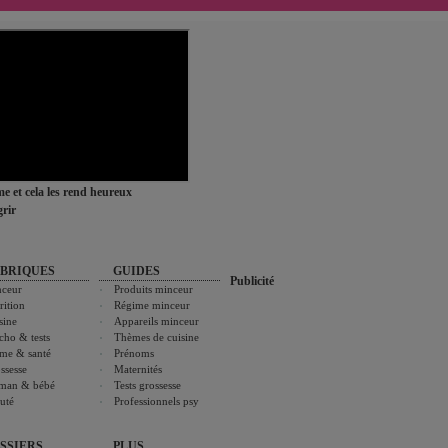
ime et cela les rend heureux
rir
BRIQUES
GUIDES
Publicité
ceur
Produits minceur
rition
Régime minceur
sine
Appareils minceur
cho & tests
Thèmes de cuisine
me & santé
Prénoms
ssesse
Maternités
man & bébé
Tests grossesse
uté
Professionnels psy
SSIERS
PLUS