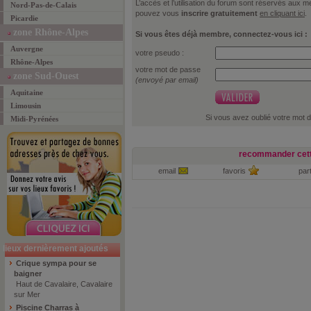
L’accès et l’utilisation du forum sont réservés aux
Nord-Pas-de-Calais
pouvez vous
inscrire gratuitement
en cliquant ici
.
Picardie
zone Rhône-Alpes
Si vous êtes déjà membre, connectez-vous ici :
Auvergne
votre pseudo :
Rhône-Alpes
votre mot de passe
zone Sud-Ouest
(envoyé par email)
Aquitaine
Limousin
Si vous avez oublié votre mot 
Midi-Pyrénées
recommander cett
email
favoris
par
lieux dernièrement ajoutés
Crique sympa pour se
baigner
Haut de Cavalaire, Cavalaire
sur Mer
Piscine Charras à