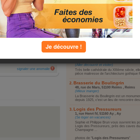
e des offres en téléphonie
Vous reposer
tionnelles.
Vous promener
Visiter le coin
Faire du shopping
Autre
top lieux
Je découvre !
par :
tassano
Cathédrale Notre-Dame de Rei
Cathédrale Notre-Dame de Reims, 51100
ori
Reims
(Aller découvrir et visiter)
signaler une anomalie
Très belle cathédrale du XIIIème siècle, ell
pièce maitresse de l'architecture gothique f
Brasserie du Boulingrin
48, rue de Mars, 51100 Reims , Reims
(Mieux manger)
La Brasserie du Boulingrin est un monume
depuis 1925, c'est un lieu de rencontre des
Logis des Pressureurs
1, rue Henri IV, 51160 Ay , Ay
(Se loger en vacances)
Sophie et Philippe Brun vous ouvrent les p
Logis des Pressureurs, près des caves du
Champagne ...
photos de "
Logis des Pressureurs
"