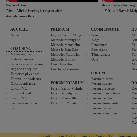
Service Client
ils ont réussi leur rég
"Jean-Michel Berille, le responsable
- Méthode Savoir Maig
des télé-conseillers."
ACCUEIL
PREMIUM
COMMUNAUTÉ
RU
Accueil
Régime Savoir Maigrir
Groupes
Min
Méthode Montignac
Blogs
Nut
Méthode MentalSlim
Rencontres
Cui
COACHING
Méthode Slim Data
Bons plans
Psy
Menus régime
Méthodes Naturelles
Témoignages
For
Liste de courses
Méthode Chrono-
Quiz
Gro
Suivi des mensurations
Géno-Nutrition
Ma
Réglette de régime
Coaching Grossesse
Bea
FORUM
Exercices physiques
Compteur de calories
Forum minceur
FORUM PREMIUM
DO
Calcul poids idéal
Forum cuisine
Calcul IMC
Forum Savoir Maigrir
Forum grossesse
Dos
Courbe de poids
Forum Montignac
Forum maman bébé
Dos
Calcul IMG
Forum MentalSlim
Forum psycho
Dos
Grossesse mois par
Forum SLIM data
Forum forme santé
Dos
mois
Forum beauté
san
Forum communauté
Dos
Dos
Dos
accueil
plan du site
envoyer à une amie
témoignage