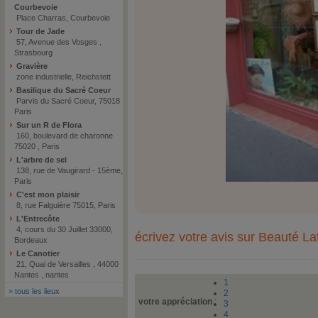
Courbevoie
Place Charras, Courbevoie
Tour de Jade
57, Avenue des Vosges ,
Strasbourg
Gravière
zone industrielle, Reichstett
Basilique du Sacré Coeur
Parvis du Sacré Coeur, 75018
Paris
Sur un R de Flora
160, boulevard de charonne
75020 , Paris
L'arbre de sel
138, rue de Vaugirard - 15ème,
Paris
C'est mon plaisir
8, rue Falguière 75015, Paris
L'Entrecôte
4, cours du 30 Juillet 33000,
écrivez votre avis sur Beauté La
Bordeaux
Le Canotier
21, Quai de Versailles , 44000
Nantes , nantes
1
»
tous les lieux
2
votre appréciation
:
3
4