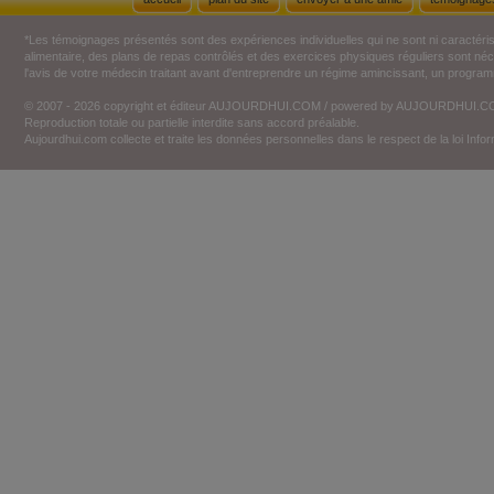
*Les témoignages présentés sont des expériences individuelles qui ne sont ni caractéri
alimentaire, des plans de repas contrôlés et des exercices physiques réguliers sont n
l'avis de votre médecin traitant avant d'entreprendre un régime amincissant, un programm
© 2007 - 2026 copyright et éditeur AUJOURDHUI.COM / powered by AUJOURDHUI.
Reproduction totale ou partielle interdite sans accord préalable.
Aujourdhui.com collecte et traite les données personnelles dans le respect de la loi Inf