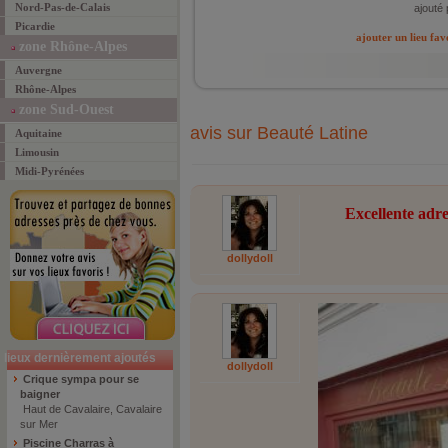
Nord-Pas-de-Calais
ajouté 
Picardie
ajouter un lieu fav
zone Rhône-Alpes
Auvergne
Rhône-Alpes
zone Sud-Ouest
avis sur Beauté Latine
Aquitaine
Limousin
Midi-Pyrénées
Excellente adres
dollydoll
lieux dernièrement ajoutés
dollydoll
Crique sympa pour se
baigner
Haut de Cavalaire, Cavalaire
sur Mer
Piscine Charras à