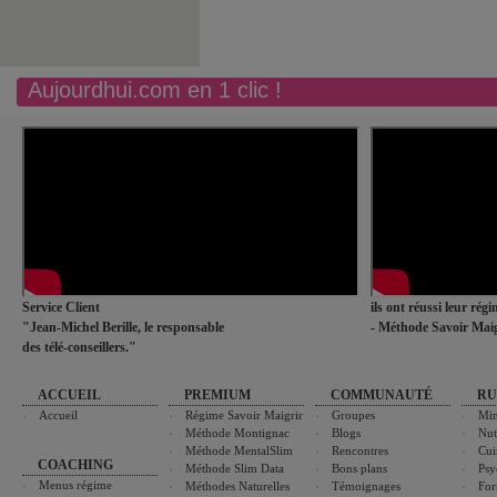
Aujourdhui.com en 1 clic !
Service Client
ils ont réussi leur rég
"Jean-Michel Berille, le responsable
- Méthode Savoir Maig
des télé-conseillers."
ACCUEIL
PREMIUM
COMMUNAUTÉ
RU
Accueil
Régime Savoir Maigrir
Groupes
Min
Méthode Montignac
Blogs
Nut
Méthode MentalSlim
Rencontres
Cui
COACHING
Méthode Slim Data
Bons plans
Psy
Menus régime
Méthodes Naturelles
Témoignages
For