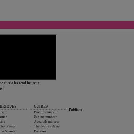
ime et cela les rend heureux
rir
BRIQUES
GUIDES
Publicité
ceur
Produits minceur
rition
Régime minceur
sine
Appareils minceur
cho & tests
Thèmes de cuisine
me & santé
Prénoms