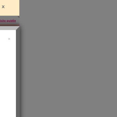
isite guidée
×
uide vidéo
 ?