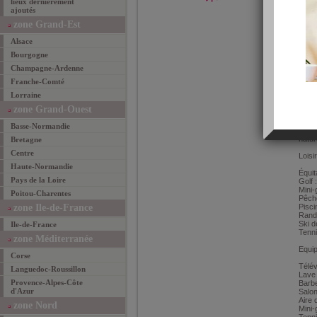
lieux dernièrement
pied 
ajoutés
offre
châte
zone Grand-Est
et du
large
Alsace
haie
par l
Bourgogne
mont
Champagne-Ardenne
Chale
Franche-Comté
avec 
Lorraine
chamb
Chauf
zone Grand-Ouest
priva
commu
Basse-Normandie
: ten
natur
Bretagne
Centre
Loisi
Haute-Normandie
Équit
Pays de la Loire
Golf 
Mini-
Poitou-Charentes
Pêche
zone Ile-de-France
Pisci
Rando
Ski d
Ile-de-France
Tenni
zone Méditerranée
Equi
Corse
Télév
Languedoc-Roussillon
Lave 
Provence-Alpes-Côte
Barb
d'Azur
Salon
Aire 
zone Nord
Mini-