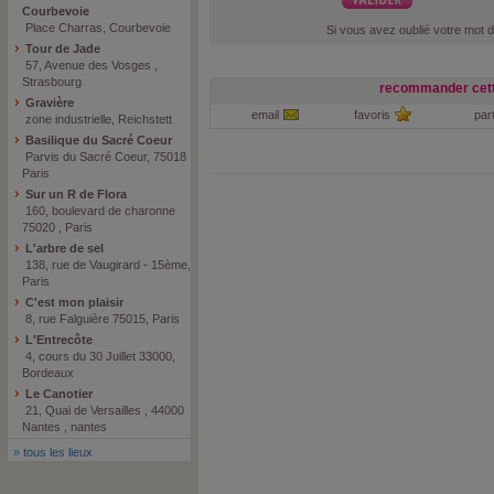
Courbevoie
Place Charras, Courbevoie
Si vous avez oublié votre mot 
Tour de Jade
57, Avenue des Vosges ,
Strasbourg
recommander cett
Gravière
email
favoris
par
zone industrielle, Reichstett
Basilique du Sacré Coeur
Parvis du Sacré Coeur, 75018
Paris
Sur un R de Flora
160, boulevard de charonne
75020 , Paris
L'arbre de sel
138, rue de Vaugirard - 15ème,
Paris
C'est mon plaisir
8, rue Falguière 75015, Paris
L'Entrecôte
4, cours du 30 Juillet 33000,
Bordeaux
Le Canotier
21, Quai de Versailles , 44000
Nantes , nantes
»
tous les lieux