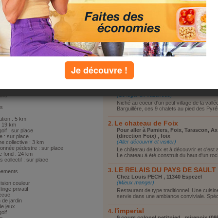
des Pyrénées à 8 km de Foix
Vous reposer
nt la quiétude du vaste parc du
Vous promener
au, à l'abri des arbres centenaires
Visiter le coin
 petit ruisseau. Ces pavillons avec
 espace privatif séparés par des
Faire du shopping
s paysagères sauront vous séduire
Autre
a proximité du départ de randos en
agne.
t de plain-pied: terrasse, séjour
coin-cuisine, s d'eau, wc, 2
res avec 2 lits 2 places.
Je découvre !
top lieux
fage électrique. TV. Lave-linge
tif. Salon de jardin privatif, barbecue
Les chalets
n à 3 chalets, parking. A proximité
Mairie , BRASSAC 09
nis, mini-golf. Sur place : aire de jeux
(Se loger en vacances)
elle.
Niché au coeur d'un petit village de la vallé
rs
Barguillère, ces 9 chalets au pied des Pyré
ation : 5 km
Le chateau de Foix
: 19 km
Pour aller à Pamiers, Foix, Tarascon, Ax
golf : sur place
(direction Foix) , foix
 : sur place
(Aller découvrir et visiter)
ne collective : 3 km
nnée pédestre : sur place
Le châterau de foix et à découvrir et c'est al
e fond : 24 km
Le chateau à été construit du haut d'un roch
s collectif : sur place
LE RELAIS DU PAYS DE SAULT
pements
Chez Louis PECH , 11340 Espezel
(Mieux manger)
ision couleur
linge privatif
Restaurant de type traditionnel. Une cuisin
ecue
servie dans une ambiance conviviale. Spécia
 de jardin
de jeux
l'imperial
golf
9 cours colonel petitpied , mirepoix (09