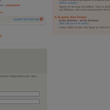
is
(Mieux manger)
par :
misgrisette
Ngnou et hai vous acceuillent. Tout ce qu'i
est délicieux, une carte suberbement fournie
ori
le parc des loups
signaler une anomalie
ax les thermes , ax les thermes
(Aller découvrir et visiter)
venez visiter le parc des loups un site incr
s
 membres d'Aujourdhui.com. Vous