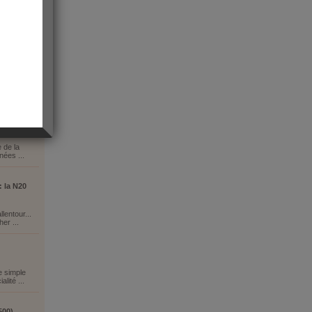
e de la
nées ...
: la N20
lentour...
er ...
e simple
lité ...
500)