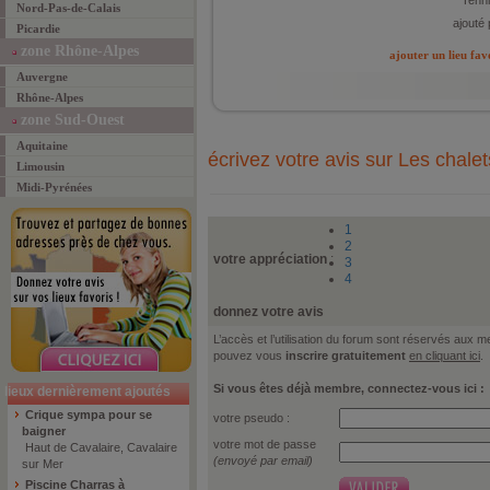
Tenn
Nord-Pas-de-Calais
ajouté 
Picardie
zone Rhône-Alpes
ajouter un lieu fav
Auvergne
Rhône-Alpes
zone Sud-Ouest
Aquitaine
écrivez votre avis sur Les chalet
Limousin
Midi-Pyrénées
1
2
votre appréciation
:
3
4
donnez votre avis
L’accès et l’utilisation du forum sont réservés aux
pouvez vous
inscrire gratuitement
en cliquant ici
.
Si vous êtes déjà membre, connectez-vous ici :
lieux dernièrement ajoutés
Crique sympa pour se
votre pseudo :
baigner
votre mot de passe
Haut de Cavalaire, Cavalaire
(envoyé par email)
sur Mer
Piscine Charras à