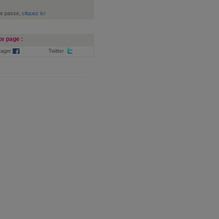
de passe,
cliquez ici
e page :
tager
Twitter