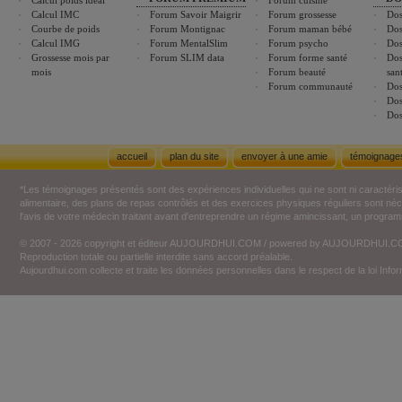
Calcul poids idéal
Forum cuisine
Calcul IMC
Forum Savoir Maigrir
Forum grossesse
Dos
Courbe de poids
Forum Montignac
Forum maman bébé
Dos
Calcul IMG
Forum MentalSlim
Forum psycho
Dos
Grossesse mois par
Forum SLIM data
Forum forme santé
Dos
mois
Forum beauté
san
Forum communauté
Dos
Dos
Dos
accueil
plan du site
envoyer à une amie
témoignage
*Les témoignages présentés sont des expériences individuelles qui ne sont ni caractéri
alimentaire, des plans de repas contrôlés et des exercices physiques réguliers sont n
l'avis de votre médecin traitant avant d'entreprendre un régime amincissant, un programm
© 2007 - 2026 copyright et éditeur AUJOURDHUI.COM / powered by AUJOURDHUI.
Reproduction totale ou partielle interdite sans accord préalable.
Aujourdhui.com collecte et traite les données personnelles dans le respect de la loi Inf