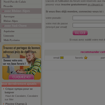
L’accès et l’utilisation du forum sont réservés aux
Nord-Pas-de-Calais
pouvez vous
inscrire gratuitement
en cliquant ici
.
Picardie
zone Rhône-Alpes
Si vous êtes déjà membre, connectez-vous ici :
Auvergne
votre pseudo :
Rhône-Alpes
votre mot de passe
zone Sud-Ouest
(envoyé par email)
Aquitaine
Limousin
Si vous avez oublié votre mot 
Midi-Pyrénées
recommander cett
email
favoris
par
lieux dernièrement ajoutés
Crique sympa pour se
baigner
Haut de Cavalaire, Cavalaire
sur Mer
Piscine Charras à