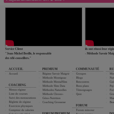
Service Client
ils ont réussi leur rég
"Jean-Michel Berille, le responsable
- Méthode Savoir Maig
des télé-conseillers."
ACCUEIL
PREMIUM
COMMUNAUTÉ
RU
Accueil
Régime Savoir Maigrir
Groupes
Min
Méthode Montignac
Blogs
Nut
Méthode MentalSlim
Rencontres
Cui
COACHING
Méthode Slim Data
Bons plans
Psy
Menus régime
Méthodes Naturelles
Témoignages
For
Liste de courses
Méthode Chrono-
Quiz
Gro
Suivi des mensurations
Géno-Nutrition
Ma
Réglette de régime
Coaching Grossesse
Bea
FORUM
Exercices physiques
Compteur de calories
Forum minceur
FORUM PREMIUM
DO