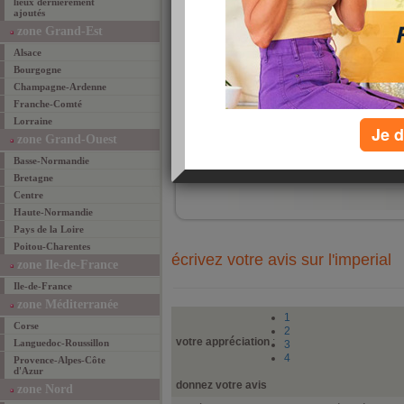
lieux dernièrement
suber
ajoutés
spéci
La fo
zone Grand-Est
pas d
à l'a
Alsace
base 
d'ail
Bourgogne
prise
Champagne-Ardenne
conse
goûte
Franche-Comté
Lorraine
Miam
Je d
zone Grand-Ouest
ajouté 
Basse-Normandie
ajouter un lieu fav
Bretagne
Centre
Haute-Normandie
Pays de la Loire
Poitou-Charentes
écrivez votre avis sur l'imperial
zone Ile-de-France
Ile-de-France
zone Méditerranée
1
Corse
2
votre appréciation
:
Languedoc-Roussillon
3
4
Provence-Alpes-Côte
d'Azur
donnez votre avis
zone Nord