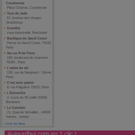
Courbevoie
Place Charras, Courbevoie
Tour de Jade
57, Avenue des Vosges ,
Strasbourg
Gravière
zone industrielle, Reichstett
Basilique du Sacré Coeur
Parvis du Sacré Coeur, 75018
Paris
Sur un R de Flora
160, boulevard de charonne
75020 , Paris
L'arbre de sel
138, rue de Vaugirard - 15ème,
Paris
C'est mon plaisir
8, rue Falguière 75015, Paris
L'Entrecôte
4, cours du 30 Juillet 33000,
Bordeaux
Le Canotier
21, Quai de Versailles , 44000
Nantes , nantes
»
tous les lieux
Aujourdhui.com en 1 clic !