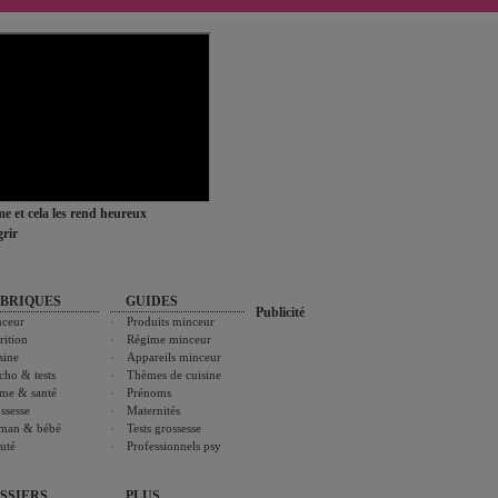
ime et cela les rend heureux
rir
BRIQUES
GUIDES
Publicité
ceur
Produits minceur
rition
Régime minceur
sine
Appareils minceur
cho & tests
Thèmes de cuisine
me & santé
Prénoms
ssesse
Maternités
man & bébé
Tests grossesse
uté
Professionnels psy
SSIERS
PLUS