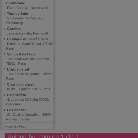
Courbevoie
Place Charras, Courbevoie
Tour de Jade
57, Avenue des Vosges ,
Strasbourg
Gravière
zone industrielle, Reichstett
Basilique du Sacré Coeur
Parvis du Sacré Coeur, 75018
Paris
Sur un R de Flora
160, boulevard de charonne
75020 , Paris
L'arbre de sel
138, rue de Vaugirard - 15ème,
Paris
C'est mon plaisir
8, rue Falguière 75015, Paris
L'Entrecôte
4, cours du 30 Juillet 33000,
Bordeaux
Le Canotier
21, Quai de Versailles , 44000
Nantes , nantes
»
tous les lieux
Aujourdhui.com en 1 clic !