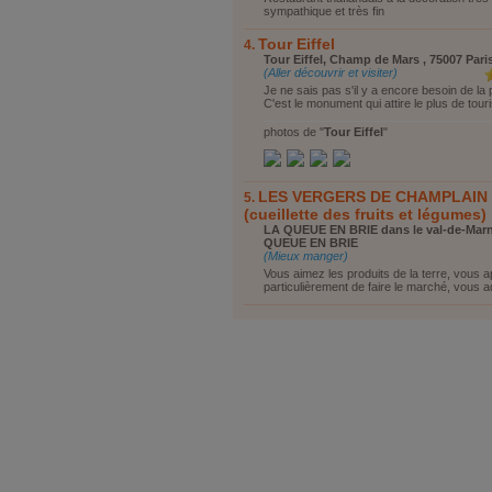
sympathique et très fin
Tour Eiffel
Tour Eiffel, Champ de Mars , 75007 Pari
(Aller découvrir et visiter)
Je ne sais pas s'il y a encore besoin de la
C'est le monument qui attire le plus de touris
photos de "
Tour Eiffel
"
LES VERGERS DE CHAMPLAIN
(cueillette des fruits et légumes)
LA QUEUE EN BRIE dans le val-de-Marn
QUEUE EN BRIE
(Mieux manger)
Vous aimez les produits de la terre, vous 
particulièrement de faire le marché, vous a