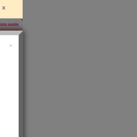
isite guidée
×
uide vidéo
 ?