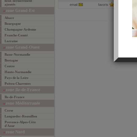
lieux dernièrement
ajoutés
email
favoris
par
zone Grand-Est
Alsace
Bourgogne
Champagne-Ardenne
Franche-Comté
Lorraine
zone Grand-Ouest
Basse-Normandie
Bretagne
Centre
Haute-Normandie
Pays de la Loire
Poitou-Charentes
zone Ile-de-France
Ile-de-France
zone Méditerranée
Corse
Languedoc-Roussillon
Provence-Alpes-Côte
d'Azur
zone Nord