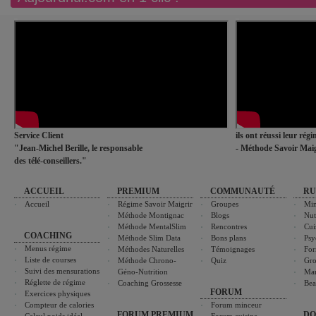
Service Client
ils ont réussi leur rég
"Jean-Michel Berille, le responsable
- Méthode Savoir Maig
des télé-conseillers."
ACCUEIL
PREMIUM
COMMUNAUTÉ
RU
Accueil
Régime Savoir Maigrir
Groupes
Min
Méthode Montignac
Blogs
Nut
Méthode MentalSlim
Rencontres
Cui
COACHING
Méthode Slim Data
Bons plans
Psy
Menus régime
Méthodes Naturelles
Témoignages
For
Liste de courses
Méthode Chrono-
Quiz
Gro
Suivi des mensurations
Géno-Nutrition
Ma
Réglette de régime
Coaching Grossesse
Bea
FORUM
Exercices physiques
Compteur de calories
Forum minceur
FORUM PREMIUM
DO