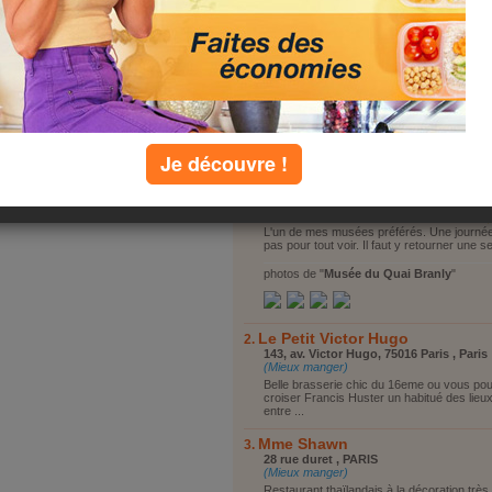
Vous reposer
tager
Twitter
Vous promener
Visiter le coin
Faire du shopping
Autre
top lieux
Je découvre !
Musée du Quai Branly
37, quai Branly, 75007 Paris , Paris
(Aller découvrir et visiter)
L'un de mes musées préférés. Une journée 
pas pour tout voir. Il faut y retourner une s
photos de "
Musée du Quai Branly
"
Le Petit Victor Hugo
143, av. Victor Hugo, 75016 Paris , Paris
(Mieux manger)
Belle brasserie chic du 16eme ou vous po
croiser Francis Huster un habitué des lieu
entre ...
Mme Shawn
28 rue duret , PARIS
(Mieux manger)
Restaurant thaïlandais à la décoration très