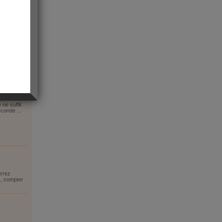
ne suffit
econde ...
urrez
x, compter