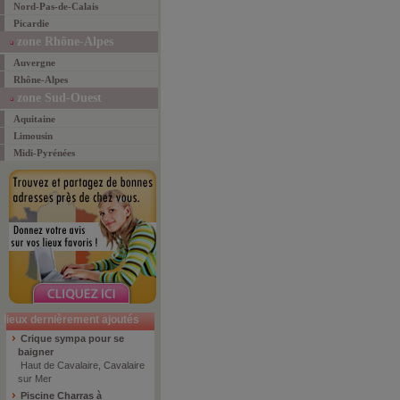
Nord-Pas-de-Calais
Picardie
zone Rhône-Alpes
Auvergne
Rhône-Alpes
zone Sud-Ouest
Aquitaine
Limousin
Midi-Pyrénées
lieux dernièrement ajoutés
Crique sympa pour se
baigner
Haut de Cavalaire, Cavalaire
sur Mer
Piscine Charras à