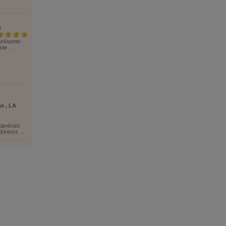
s
 présente.
te ...
e , LA
appréciez
dorerez ...