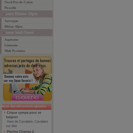
Nord-Pas-de-Calais
Picardie
zone Rhône-Alpes
Auvergne
Rhône-Alpes
zone Sud-Ouest
Aquitaine
Limousin
Midi-Pyrénées
lieux dernièrement ajoutés
Crique sympa pour se
baigner
Haut de Cavalaire, Cavalaire
sur Mer
Piscine Charras à