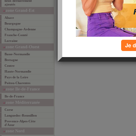
lieux dernièrement
ajoutés
email
favoris
par
zone Grand-Est
Alsace
Bourgogne
Champagne-Ardenne
Franche-Comté
Lorraine
Je d
zone Grand-Ouest
Basse-Normandie
Bretagne
Centre
Haute-Normandie
Pays de la Loire
Poitou-Charentes
zone Ile-de-France
Ile-de-France
zone Méditerranée
Corse
Languedoc-Roussillon
Provence-Alpes-Côte
d'Azur
zone Nord