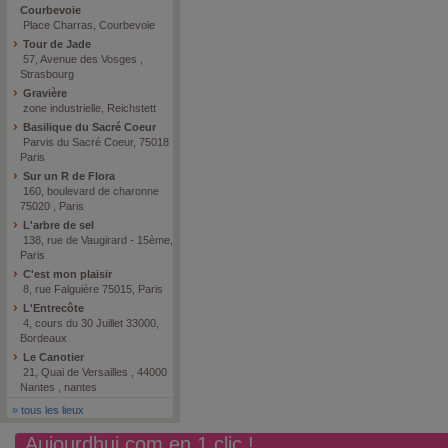
Courbevoie
Place Charras, Courbevoie
Tour de Jade
57, Avenue des Vosges ,
Strasbourg
Gravière
zone industrielle, Reichstett
Basilique du Sacré Coeur
Parvis du Sacré Coeur, 75018
Paris
Sur un R de Flora
160, boulevard de charonne
75020 , Paris
L'arbre de sel
138, rue de Vaugirard - 15ème,
Paris
C'est mon plaisir
8, rue Falguière 75015, Paris
L'Entrecôte
4, cours du 30 Juillet 33000,
Bordeaux
Le Canotier
21, Quai de Versailles , 44000
Nantes , nantes
»
tous les lieux
Aujourdhui.com en 1 clic !