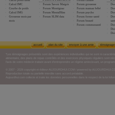
Calcul poids idéal
Forum cuisine
Calcul IMC
Forum Savoir Maigrir
Forum grossesse
Dos
Courbe de poids
Forum Montignac
Forum maman bébé
Dos
Calcul IMG
Forum MentalSlim
Forum psycho
Dos
Grossesse mois par
Forum SLIM data
Forum forme santé
Dos
mois
Forum beauté
san
Forum communauté
Dos
Dos
Dos
accueil
plan du site
envoyer à une amie
témoignage
*Les témoignages présentés sont des expériences individuelles qui ne sont ni caractéri
alimentaire, des plans de repas contrôlés et des exercices physiques réguliers sont n
l'avis de votre médecin traitant avant d'entreprendre un régime amincissant, un programm
© 2007 - 2026 copyright et éditeur AUJOURDHUI.COM / powered by AUJOURDHUI.
Reproduction totale ou partielle interdite sans accord préalable.
Aujourdhui.com collecte et traite les données personnelles dans le respect de la loi Inf