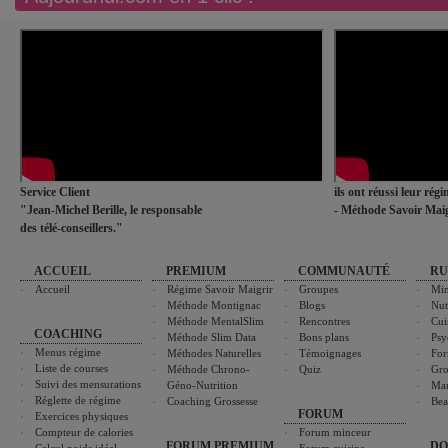
Service Client
ils ont réussi leur rég
"Jean-Michel Berille, le responsable
- Méthode Savoir Maig
des télé-conseillers."
ACCUEIL
PREMIUM
COMMUNAUTÉ
RU
Accueil
Régime Savoir Maigrir
Groupes
Min
Méthode Montignac
Blogs
Nut
Méthode MentalSlim
Rencontres
Cui
COACHING
Méthode Slim Data
Bons plans
Psy
Menus régime
Méthodes Naturelles
Témoignages
For
Liste de courses
Méthode Chrono-
Quiz
Gro
Suivi des mensurations
Géno-Nutrition
Ma
Réglette de régime
Coaching Grossesse
Bea
FORUM
Exercices physiques
Compteur de calories
Forum minceur
FORUM PREMIUM
DO