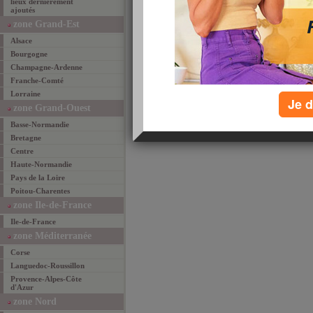
lieux dernièrement
ajoutés
email
favoris
par
zone Grand-Est
Alsace
Bourgogne
Champagne-Ardenne
Franche-Comté
Lorraine
Je d
zone Grand-Ouest
Basse-Normandie
Bretagne
Centre
Haute-Normandie
Pays de la Loire
Poitou-Charentes
zone Ile-de-France
Ile-de-France
zone Méditerranée
Corse
Languedoc-Roussillon
Provence-Alpes-Côte
d'Azur
zone Nord