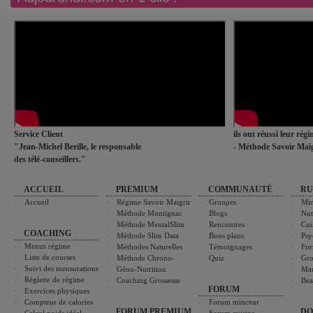
Service Client
ils ont réussi leur rég
"Jean-Michel Berille, le responsable
- Méthode Savoir Maig
des télé-conseillers."
ACCUEIL
PREMIUM
COMMUNAUTÉ
RU
Accueil
Régime Savoir Maigrir
Groupes
Min
Méthode Montignac
Blogs
Nut
Méthode MentalSlim
Rencontres
Cui
COACHING
Méthode Slim Data
Bons plans
Psy
Menus régime
Méthodes Naturelles
Témoignages
For
Liste de courses
Méthode Chrono-
Quiz
Gro
Suivi des mensurations
Géno-Nutrition
Ma
Réglette de régime
Coaching Grossesse
Bea
FORUM
Exercices physiques
Compteur de calories
Forum minceur
FORUM PREMIUM
DO