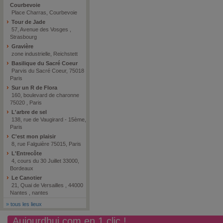
Courbevoie
Place Charras, Courbevoie
Tour de Jade
57, Avenue des Vosges ,
Strasbourg
Gravière
zone industrielle, Reichstett
Basilique du Sacré Coeur
Parvis du Sacré Coeur, 75018
Paris
Sur un R de Flora
160, boulevard de charonne
75020 , Paris
L'arbre de sel
138, rue de Vaugirard - 15ème,
Paris
C'est mon plaisir
8, rue Falguière 75015, Paris
L'Entrecôte
4, cours du 30 Juillet 33000,
Bordeaux
Le Canotier
21, Quai de Versailles , 44000
Nantes , nantes
»
tous les lieux
Aujourdhui.com en 1 clic !