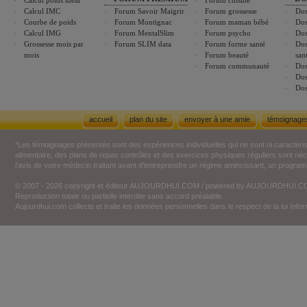
Calcul poids idéal
Forum cuisine
Calcul IMC
Forum Savoir Maigrir
Forum grossesse
Dos
Courbe de poids
Forum Montignac
Forum maman bébé
Dos
Calcul IMG
Forum MentalSlim
Forum psycho
Dos
Grossesse mois par
Forum SLIM data
Forum forme santé
Dos
mois
Forum beauté
san
Forum communauté
Dos
Dos
Dos
accueil
plan du site
envoyer à une amie
témoignage
*Les témoignages présentés sont des expériences individuelles qui ne sont ni caractéri
alimentaire, des plans de repas contrôlés et des exercices physiques réguliers sont n
l'avis de votre médecin traitant avant d'entreprendre un régime amincissant, un programm
© 2007 - 2026 copyright et éditeur AUJOURDHUI.COM / powered by AUJOURDHUI.
Reproduction totale ou partielle interdite sans accord préalable.
Aujourdhui.com collecte et traite les données personnelles dans le respect de la loi Inf