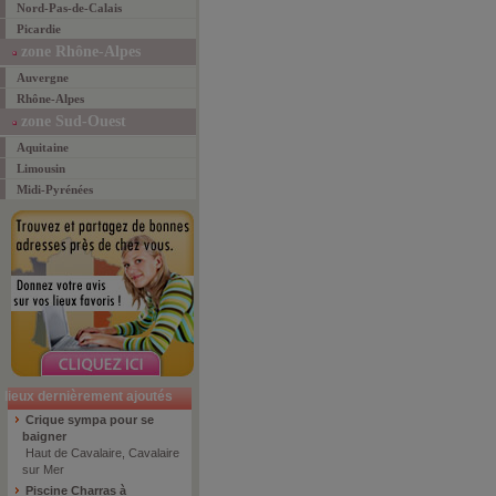
Nord-Pas-de-Calais
Picardie
zone Rhône-Alpes
Auvergne
Rhône-Alpes
zone Sud-Ouest
Aquitaine
Limousin
Midi-Pyrénées
lieux dernièrement ajoutés
Crique sympa pour se
baigner
Haut de Cavalaire, Cavalaire
sur Mer
Piscine Charras à