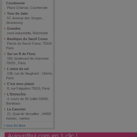
Courbevoie
Place Charras, Courbevoie
Tour de Jade
57, Avenue des Vosges ,
Strasbourg
Gravière
zone industrielle, Reichstett
Basilique du Sacré Coeur
Parvis du Sacré Coeur, 75018
Paris
Sur un R de Flora
160, boulevard de charonne
75020 , Paris
L'arbre de sel
138, rue de Vaugirard - 15ème,
Paris
C'est mon plaisir
8, rue Falguière 75015, Paris
L'Entrecôte
4, cours du 30 Juillet 33000,
Bordeaux
Le Canotier
21, Quai de Versailles , 44000
Nantes , nantes
»
tous les lieux
Aujourdhui.com en 1 clic !