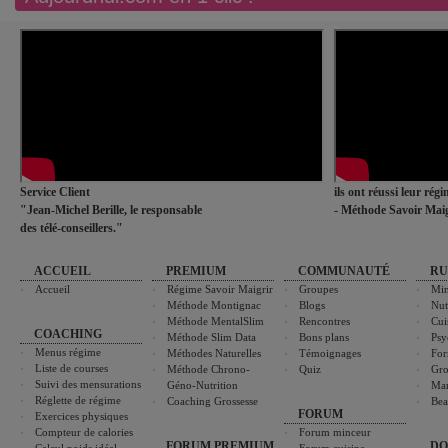
Service Client
ils ont réussi leur rég
"Jean-Michel Berille, le responsable
- Méthode Savoir Maig
des télé-conseillers."
ACCUEIL
PREMIUM
COMMUNAUTÉ
RU
Accueil
Régime Savoir Maigrir
Groupes
Min
Méthode Montignac
Blogs
Nut
Méthode MentalSlim
Rencontres
Cui
COACHING
Méthode Slim Data
Bons plans
Psy
Menus régime
Méthodes Naturelles
Témoignages
For
Liste de courses
Méthode Chrono-
Quiz
Gro
Suivi des mensurations
Géno-Nutrition
Ma
Réglette de régime
Coaching Grossesse
Bea
FORUM
Exercices physiques
Compteur de calories
Forum minceur
FORUM PREMIUM
DO