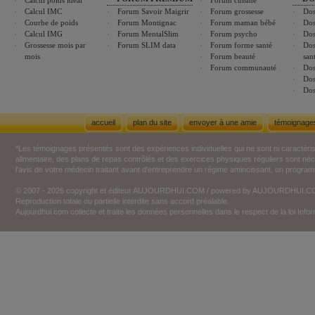
Calcul poids idéal
Forum cuisine
Calcul IMC
Forum Savoir Maigrir
Forum grossesse
Dos
Courbe de poids
Forum Montignac
Forum maman bébé
Dos
Calcul IMG
Forum MentalSlim
Forum psycho
Dos
Grossesse mois par
Forum SLIM data
Forum forme santé
Dos
mois
Forum beauté
san
Forum communauté
Dos
Dos
Dos
accueil
plan du site
envoyer à une amie
témoignage
*Les témoignages présentés sont des expériences individuelles qui ne sont ni caractéri
alimentaire, des plans de repas contrôlés et des exercices physiques réguliers sont n
l'avis de votre médecin traitant avant d'entreprendre un régime amincissant, un programm
© 2007 - 2026 copyright et éditeur AUJOURDHUI.COM / powered by AUJOURDHUI.
Reproduction totale ou partielle interdite sans accord préalable.
Aujourdhui.com collecte et traite les données personnelles dans le respect de la loi Inf