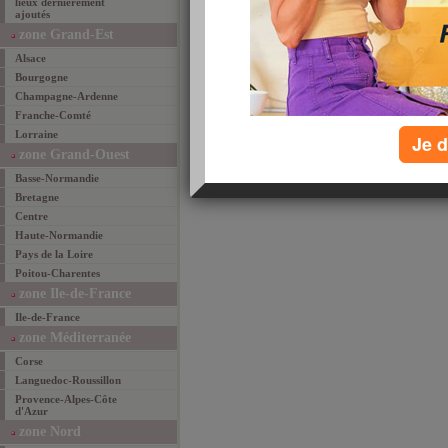
lieux dernièrement
ajoutés
email
favoris
par
zone Grand-Est
Alsace
Bourgogne
Champagne-Ardenne
Franche-Comté
Lorraine
Je d
zone Grand-Ouest
Basse-Normandie
Bretagne
Centre
Haute-Normandie
Pays de la Loire
Poitou-Charentes
zone Ile-de-France
Ile-de-France
zone Méditerranée
Corse
Languedoc-Roussillon
Provence-Alpes-Côte
d'Azur
zone Nord